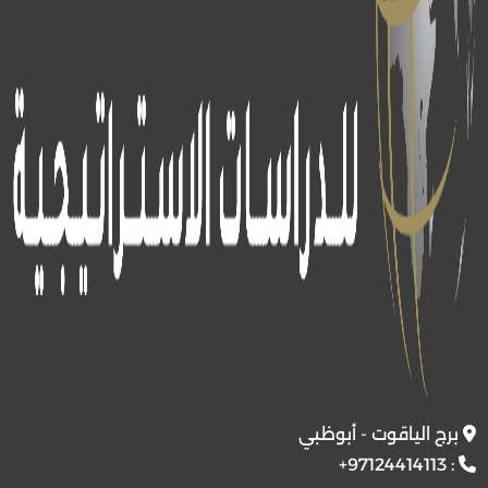
برج الياقوت - أبوظبي
+97124414113
: