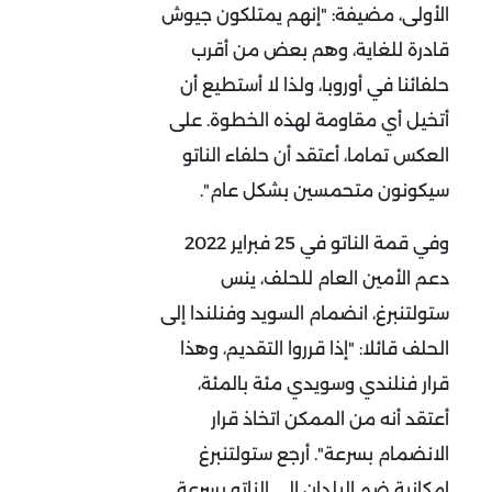
الأولى، مضيفة: "إنهم يمتلكون جيوش
قادرة للغاية، وهم بعض من أقرب
حلفائنا في أوروبا، ولذا لا أستطيع أن
أتخيل أي مقاومة لهذه الخطوة. على
العكس تماما، أعتقد أن حلفاء الناتو
سيكونون متحمسين بشكل عام".
وفي قمة الناتو في 25 فبراير 2022
دعم الأمين العام للحلف، ينس
ستولتنبرغ، انضمام السويد وفنلندا إلى
الحلف قائلا: "إذا قرروا التقديم، وهذا
قرار فنلندي وسويدي مئة بالمئة،
أعتقد أنه من الممكن اتخاذ قرار
الانضمام بسرعة". أرجع ستولتنبرغ
إمكانية ضم البلدان إلى الناتو بسرعة