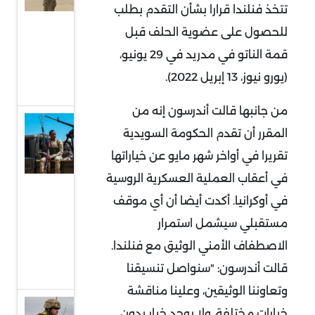
والحرب
تتخذ فنلندا قرارا بشأن التقدم بطلب
الروسية
للحصول على عضوية الحلف قبل
الأوكرانية..
قمة الناتو في مدريد في 29 يونيو،
آراء
(يورو نيوز، 13 إبريل 2022).
الخبراء
من جانبها قالت أندرسون إنه من
تساؤلات
المقرر أن تقدم الحكومة السويدية
حول
تقريرا في أواخر شهر مايو عن خياراتها
فعالية
في أعقاب العملية العسكرية الروسية
الاستراتيجية
في أوكرانيا. أكدت أيضا أن أي موقف
الجديدة
مستقبلي سيشمل استمرار
لإنهاء حركة
الاصطفاف الأمني الوثيق مع فنلندا.
الشباب
قالت أندرسون: "سنواصل تنسيقنا
الصومالية
وتعاوننا الوثيقين، وعلينا مناقشة
استقراء
خيارات مختلفة، ولا يوجد خيار بدون