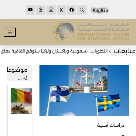
X
English
حدث التطورات: السعودية وباكستان وتركيا ستوقع اتفاقية دفاع مشترك ف
موضوعات
أخرى
المشهد
الأمني
في مالي:
بين انهيار
دراسات أمنية
الدولة