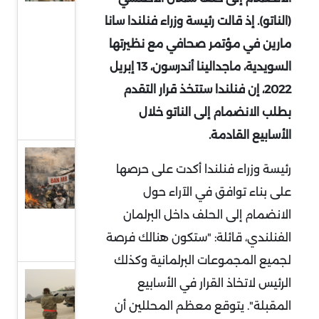
موقف
(الناتو). إذ قالت رئيسة وزراء فنلندا سانا
الإخوان
مارين في مؤتمر صحافي مع نظيرتها
من
السويدية، ماجدالينا أندرسون، 13 إبريل
الحرب
2022، إن فنلندا ستتخذ قرار التقدم
الإيرانية
بطلب الانضمام إلى الناتو خلال
الحالية
الأسابيع القادمة.
الإخوان
رئيسة وزراء فنلندا أكدت على حرصها
في 2025:
على بناء توافق في الآراء حول
الانحسار
الانضمام إلى الحلف داخل البرلمان
ومحاولات
الفنلندي، قائلة: "ستكون هنالك فرصة
التمدد
لجميع المجموعات البرلمانية وكذلك
مقاتلات
الرئيس لاتخاذ القرار في الأسابيع
إف-16
المقبلة". يتوقع معظم المحللين أن