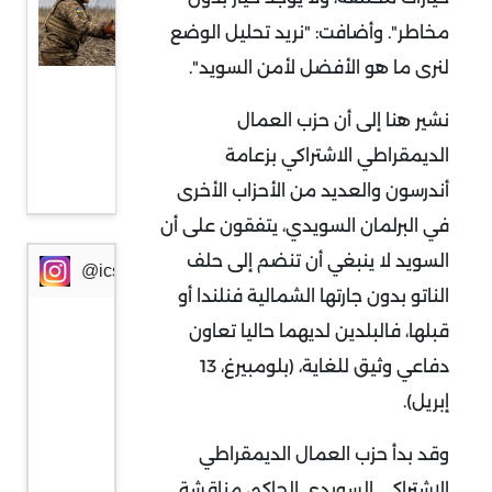
للمحطات
مخاطر". وأضافت: "نريد تحليل الوضع
بعد عام
لنرى ما هو الأفضل لأمن السويد".
على
الحرب
نشير هنا إلى أن حزب العمال
الروسية
الديمقراطي الاشتراكي بزعامة
الأوكرانية
أندرسون والعديد من الأحزاب الأخرى
في البرلمان السويدي، يتفقون على أن
السويد لا ينبغي أن تنضم إلى حلف
@icssresearch
الناتو بدون جارتها الشمالية فنلندا أو
قبلها، فالبلدين لديهما حاليا تعاون
دفاعي وثيق للغاية، (بلومبيرغ، 13
إبريل).
وقد بدأ حزب العمال الديمقراطي
الاشتراكي السويدي الحاكم، مناقشة