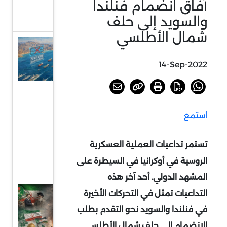
آفاق انضمام فنلندا
وصعود
والسويد إلى حلف
المسلحين
شمال الأطلسي
عسكرة
الممرات
14-Sep-2022
البحرية:
إعادة
رسم
استمع
الأمن
في
تستمر تداعيات العملية العسكرية
مضيق
الروسية في أوكرانيا في السيطرة على
هرمز
المشهد الدولي. أحد آخر هذه
المعلن
التداعيات تمثل في التحركات الأخيرة
والخفي
في فنلندا والسويد نحو التقدم بطلب
في
الانضمام إلى حلف شمال الأطلسي