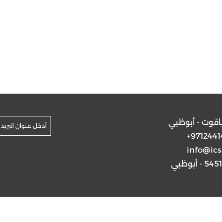
ياقوت - أبوظبي
+9712441
info@ics
5 - أبوظبي