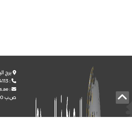
برج ال
4113
:
s.ae
:
ص.ب
4510