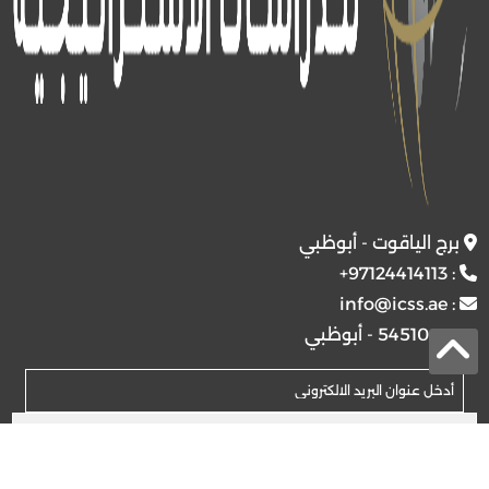
برج الياقوت - أبوظبي
+97124414113
:
info@icss.ae
:
ص.ب
54510 - أبوظبي
اشتراك