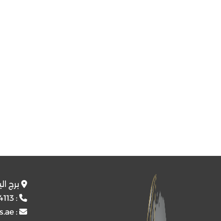
برج ال
4113
:
s.ae
: