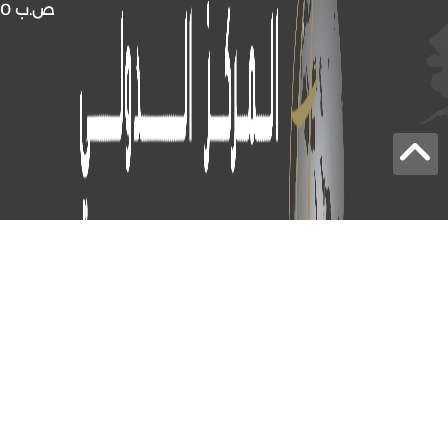
ص.ب
4510