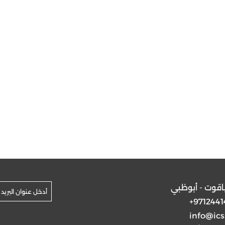
ياقوت - أبوظبي
+9712441
info@ics