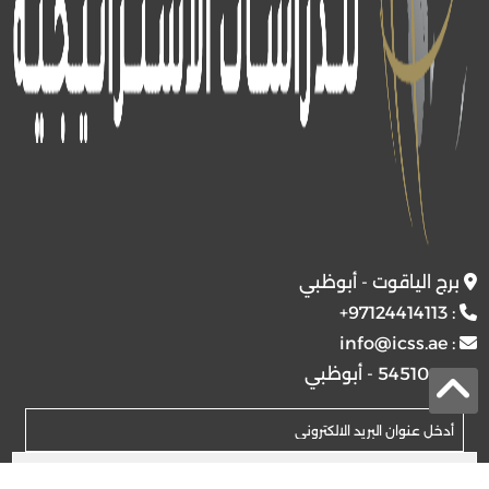
برج الياقوت - أبوظبي
+97124414113
:
info@icss.ae
:
ص.ب
54510 - أبوظبي
اشتراك