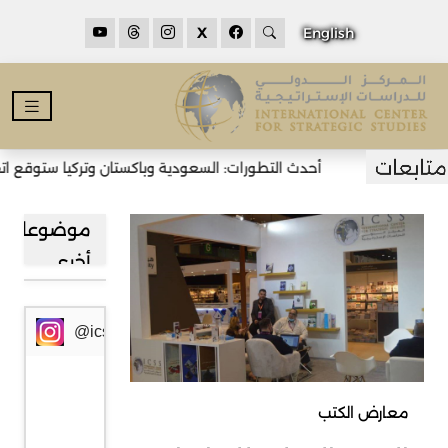
X
English
أحدث التطورات: السعودية وباكستان وتركيا ستوقع اتفاق
موضوعات
أخرى
@icssresearch
معارض الكتب