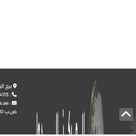
برج ال
4113
:
s.ae
:
ص.ب
4510