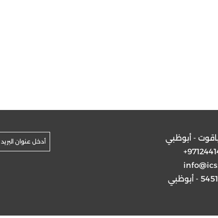
ياقوت - أبوظبي
+9712441
info@ics
5 - أبوظبي