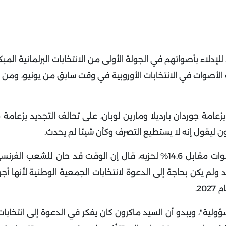
لإدلاء بأصواتهم في الجولة الأولى من الانتخابات البرلمانية المبك
الأصوات في الانتخابات الأوروبية في وقت سابق من يونيو، ومن ال
امة جوردان بارديلا ومارين لوبان، على تحالف التجديد بزعامة
ون ليقول إنه لا يستطيع التصرف وكأن شيئاً لم يحدث.
وبعد أن حصل حزب التجمع الوطني على 31.4% من الأصوات مقابل 14.6% لحزبه، قال إن الوقت قد حان 
ولم يكن بحاجة إلى الدعوة لانتخابات الجمعية الوطنية لأنها أجر
ولية"، ويبدو أن السيد ماكرون كان يفكر في الدعوة إلى انتخابات