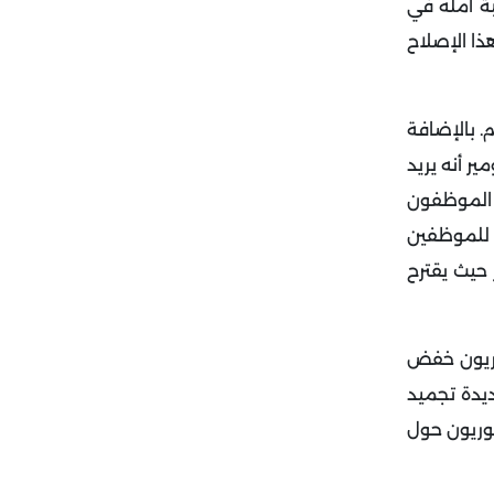
2. وقد أعرب ماكرون عن خيبة أمله في
م يعد هذا الإصلاح
التضخم. بالإضافة
ر أنه يريد
 الموظفون
 للموظفين
زيادة الأجور حيث يقترح
وريون خفض
ديدة تجميد
هوريون حول