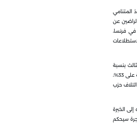
ذ المتنامي
لراضين عن
 في فرنسا،
لاستطلاعات
لمركز الثالث بنسبة
في الوقت نفسه، أظهر استطلاع أجراه معهد أودوكسا أنه من المتوقع أن يحصل حزب الجبهة الوطنية على 33%،
أظهر استطلاع آخر أجرته مؤسسة Opinionway-Vae Solis حصول ائتلاف حزب
إلى الخبرة
جرة سيحكم