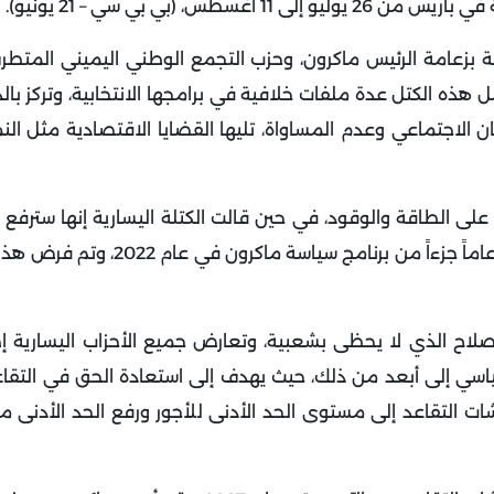
، (بي بي سي – 21 يونيو).
ة بزعامة الرئيس ماكرون، وحزب التجمع الوطني اليميني المتطر
 هذه الكتل عدة ملفات خلافية في برامجها الانتخابية، وتركز بالد
ان الاجتماعي وعدم المساواة، تليها القضايا الاقتصادية مثل الن
 الطاقة والوقود، في حين قالت الكتلة اليسارية إنها سترفع ا
للأجور بنسبة 14%. كما كان رفعُ سن التقاعد من 62 إلى 64 عاماً جزءاً من ب
صلاح الذي لا يحظى بشعبية، وتعارض جميع الأحزاب اليسارية إ
 برنامجها السياسي إلى أبعد من ذلك، حيث يهدف إلى استعادة الحق في الت
شات التقاعد إلى مستوى الحد الأدنى للأجور ورفع الحد الأدنى