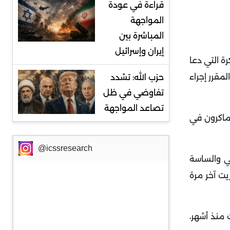
قراءة في عودة
المواجهة
المباشرة بين
إيران وإسرائيل
رة التي دعا
مقرر إجراء
حزب الله: تشدد
تفاوضي في ظل
تصاعد المواجهة
 ماكرون في
@icssresearch
للشعب الفرنسي والساسة
يت آخر مرة
 منذ أشهر،