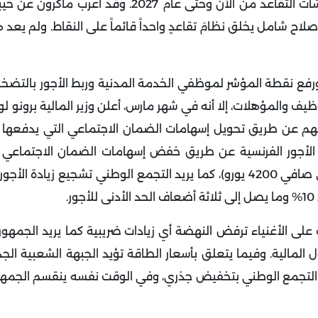
ليست لدى حزب الرئيس أية خطط لإحياء النقاش حول معاشات التقاعد من الآن وحتى عام 027
مكنه من تنفيذ خطته الأولية لعام 2017، وهي إصلاح شامل يخلق نظامَ تقاعدٍ واحداً قائماً على النقاط. ول
لحد الأدنى للأجور إلى 1600 يورو شهرياً، ورفع نقطة المؤشر لموظفي الخدمة المدنية وربط الأجور ب
يف والمؤهلات، إلا أنه في شهر مارس، أعلن وزير المالية برونو لومي
وطنهم عن طريق تحويل إسهامات الضمان الاجتماعي التي يدفعها
دة الأجور الفرنسية عن طريق خفض إسهامات الضمان الاجتماعي
الذين يكسبون أقل من ثلاثة أضعاف الحد الأدنى للأجور (أي صافي 4200 يورو)، كما يريد التجمع الوطني تشجيع 
.
على الأغنياء ترفض النهضة أي زيادات ضريبية كما يريد الجمه
 المالية.
وفيما يتعلق بأسعار الطاقة تؤيد الجبهة الشعبية الج
يَعِد التجمع الوطني بتخفيض جذري، وفي الوقت نفسه ينقسم الجم