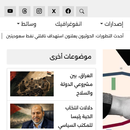
X
إصدارات
انفوغرافيك
وسائط
ورات: الحوثيون يعلنون استهداف ناقلتي نفط سعوديتين
استشرافات: 
موضوعات أخرى
العراق.. بين
مشروعي الدولة
والسلاح
دلالات انتخاب
الحية رئيسا
للمكتب السياسي