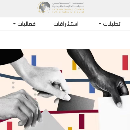
تحليلات
استشرافات
فعاليات
أحدث التط