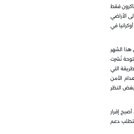
ماكرون فقط
لى الأراضي
وكرانيا في
 هذا الشهر
وحة نُشرت
طريقة التي
دام الأمن
لعقاب"، في إشارة إلى تركيز حزب الجبهة الوطنية على القضايا الأمنية، وقال إنه سيكمل ولايته حتى عام 2027، بغض النظر
مطلقة في الجمعية الوطنية في يونيو 2022، خاصة وقد أصبح إقرار
تتطلب دعم