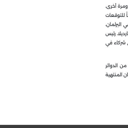
ومرة أخرى،
وطني قد يحصل على ما بين 195 و245 مقعداً، وفقاً للتوقعات
ى الأغلبية في البرلمان،
ديلا، رئيس
 شركاء في
ن الدوائر
خارج البلاد، ويملكون 88 مقعداً في البرلمان المنتهية