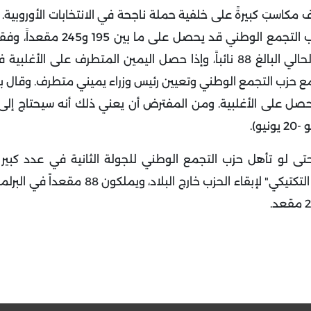
كاسبَ كبيرةً على خلفية حملة ناجحة في الانتخابات الأوروبية. 
يجب التعامل مع استطلاعات الرأي بقدر من الحذر، لكن حزب التجمع ال
الحالية. سيكون ذلك بمثابة زيادة قياسية عن عدد النواب الحالي البالغ 88 نائباً، وإذا حصل اليمين المتطرف عل
 حزب التجمع الوطني وتعيين رئيس وزراء يميني متطرف. وقال بار
حصل على الأغلبية. ومن المفترض أن يعني ذلك أنه سيحتاج إلى
و).
ى لو تأهل حزب التجمع الوطني للجولة الثانية في عدد كبير م
الانتخابية، فمن الممكن أن يختار الناخبون اعتماد "التصويت التكتيكي" لإبقاء الحزب 