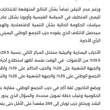
ورغم عدم التيقن تماماً بشأن النتائج المتوقعة للانتخابا
لليمين المتطرف في السياسة الفرنسية وأوروبا بشكل عام.
سياسات الحكومة الحالية بشأن التنمية الاقتصادية، والهج
سيحصل الائتلاف الذي يقوده حزب التجمع الوطني اليميني ا
الرأي الأخيرة.
ال
19.5% من الأصوات.
التجمع الوطني على 35%، والجبهة الشعبية على 28%، والتحالف الذي شكله الحزب الحاكم على 22% (الأناضول، 23 يونيو).
ويضع الناخبون ثقة أكبر في حزب التجمع الوطني، مقارنة با
الحكومية وغياب خطة تمويل محددة.
والسؤال الذي يدور 
البلاد، ويحتاج حزب لوبان إلى 289 مقعداً على الأقل حتى يتمكن من تحقيق الأغلبية في البرلمان الفرنسي.