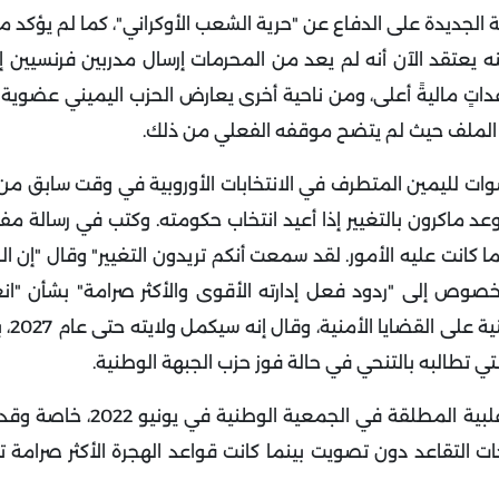
 الجديدة على الدفاع عن "حرية الشعب الأوكراني"، كما لم يؤكد 
كنه يعتقد الآن أنه لم يعد من المحرمات إرسال مدربين فرنسيين إ
اعداتٍ ماليةً أعلى، ومن ناحية أخرى يعارض الحزب اليميني عضوية أ
 هذا الملف حيث لم يتضح موقفه الفعلي من ذلك.
صوات لليمين المتطرف في الانتخابات الأوروبية في وقت سابق من
عد ماكرون بالتغيير إذا أعيد انتخاب حكومته.
وكتب في رسالة مفت
كانت عليه الأمور. لقد سمعت أنكم تريدون التغيير" وقال "إن ال
صوص إلى "ردود فعل إدارته الأقوى والأكثر صرامة" بشأن "انع
والإفلات من ا
تي تطالبه بالتنحي في حالة فوز حزب الجبهة الوطنية.
ومن الواضح أنه أراد كسر الجمود، بعد فشله في تأمين الأغلبية ال
 التقاعد دون تصويت بينما كانت قواعد الهجرة الأكثر صرامة 