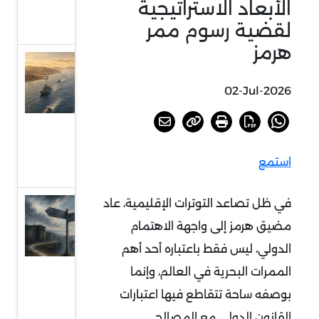
الأبعاد الاستراتيجية
جمود
لقضية رسوم ممر
جديدة
هرمز
الحوثيون
وورقة البحر
02-Jul-2026
الأحمر:
التداعيات
الأمنية
استمع
والاقتصادية
في ظل تصاعد التوترات الإقليمية، عاد
الناتو..
مضيق هرمز إلى واجهة الاهتمام
معضلة
الهوية
الدولي، ليس فقط باعتباره أحد أهم
ومستقبل
الممرات البحرية في العالم، وإنما
الأمن
بوصفه ساحة تتقاطع فيها اعتبارات
الجماعي
القانون الدولي مع المصالح