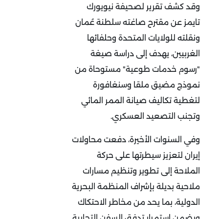
وقد كشف تقرير لصحيفة نيويورك
تايمز عن مقترح صاغته سلطنة عُمان
ونقلته للولايات المتحدة وحلفائها
الغربيين، يهدف إلى دراسة صيغة
"رسوم خدمات طوعية" مستوحاة من
نموذج مضيق ملقا وسنغافورة
لتغطية تكاليف صيانة الممر المائي
وتجنب التصعيد العسكري.
وفي السنوات الأخيرة، دفعت محاولات
إيران لتعزيز سيطرتها على حركة
الملاحة إلى تطوير وتنظيم مسارات
ملاحية بديلة بإشراف المنظمة البحرية
الدولية، بما يحد من مخاطر الاحتكاك
ويضمن استمرار تدفق السفن التجارية.