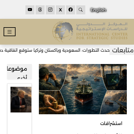
X
English
أحدث التطورات: السعودية وباكستان وتركيا ستوقع اتفاقية دفاع م
موضوعات
أخرى
خطة
غزة بين
تجاوز
خلافاتها
استشرافات
ومرحلة