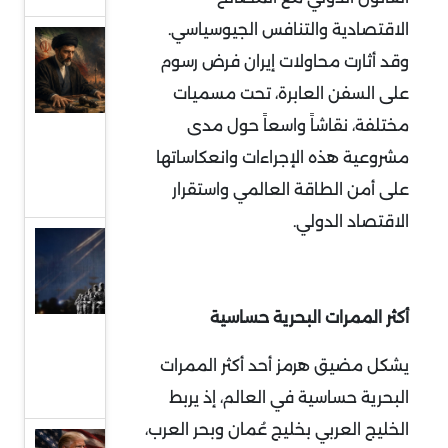
الاقتصادية والتنافس الجيوسياسي.
سلوك
وقد أثارت محاولات إيران فرض رسوم
إيران
على السفن العابرة، تحت مسميات
والمخاوف
مختلفة، نقاشاً واسعاً حول مدى
من تغيير
مشروعية هذه الإجراءات وانعكاساتها
طبيعة
على أمن الطاقة العالمي واستقرار
الحرب
الاقتصاد الدولي
.
تحديات
حصر
السلاح
أكثر الممرات البحرية حساسية
بيد
الدولة
يشكل مضيق هرمز أحد أكثر الممرات
العراقية
البحرية حساسية في العالم، إذ يربط
الخليج العربي بخليج عُمان وبحر العرب،
تفكيك