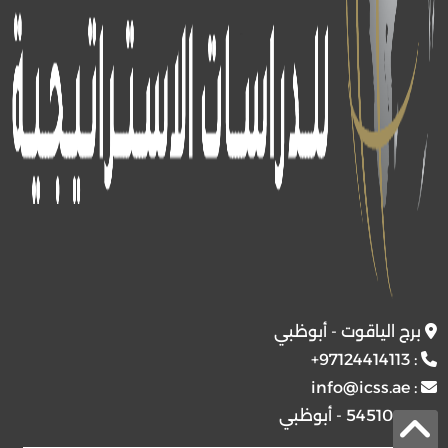
برج الياقوت - أبوظبي
+97124414113
:
info@icss.ae
:
ص.ب
54510 - أبوظبي