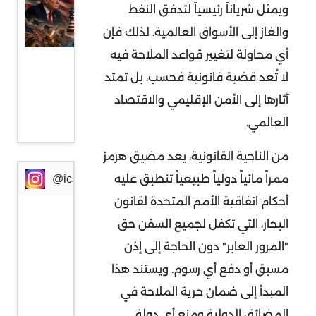
ويمثل شرياناً رئيسياً لتدفق النفط
العقد
والغاز إلى الأسواق العالمية. لذلك فإن
الأساسية
أي محاولة لتغيير قواعد الملاحة فيه
في
لا تُعد قضية قانونية فحسب، بل تمتد
المفاوضات
آثارها إلى الأمن الإقليمي والاقتصاد
الإيرانية-
العالمي
.
الأمريكية
من الناحية القانونية، يعد مضيق هرمز
ممراً مائياً دولياً طبيعياً تنطبق عليه
@icssresearch
أحكام اتفاقية الأمم المتحدة لقانون
البحار، التي تكفل لجميع السفن حق
"المرور العابر" دون الحاجة إلى إذن
مسبق أو دفع أي رسوم. ويستند هذا
المبدأ إلى ضمان حرية الملاحة في
المضائق الدولية ومنع أي دولة