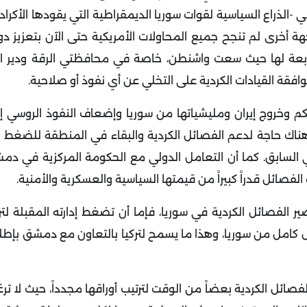
 -الذراع السياسية لقوات سوريا الديمقراطية التي يقودها الأكرا
 أخرى لم تنجح جميع المحاولات الأمريكية حتى الآن بتعزيز دو
لتابعة لها حيث سعت واشنطن، خاصة في محافظتي الرقة ودير الز
فقة القيادات الكردية على التخلي عن أي نفوذ أو صلاحية.
 وخروج إيران ومليشياتها من سوريا وإضعاف النفوذ الروسي إ
هناك حاجة لدعم الفصائل الكردية والبقاء في المنطقة للضغط ع
 السابق. كما أن التعامل الدولي مع الحكومة المركزية في د
الفصائل قدراً كبيراً من قيمتها السياسية والعسكرية والأمنية.
ر الفصائل الكردية في سوريا، فإما أن تضغط إدارته المقبلة لت
كل كامل من سوريا، وهذا ما يسمح لتركيا بالتعاون مع دمشق بإط
ئل الكردية بعضاً من الوقت لترتيب أوراقها مجدداً، حيث لا ترغ