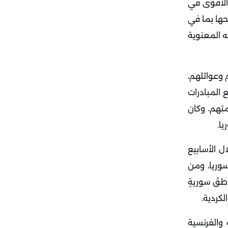
 الأقوى في
حها بما في
ه المعنوية
 وعوائلهم،
 المبادرات
تهم، وكان
ا.
 الأسابيع
وريا، ومن
طقَ سوريةٍ
كردية.
والفرنسية