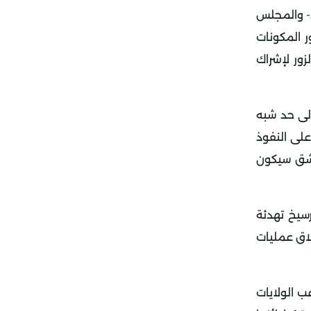
د- والمجلس
ر المكونات
ور لإشراك
لى حد شبه
لى النفوذ
مشق سيكون
رسيخ تهدئة
لاق عمليات
ب الولايات