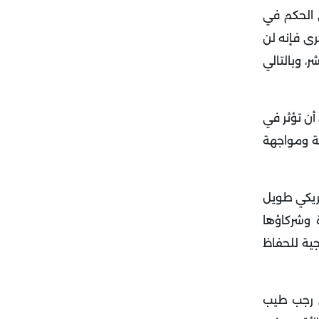
ى الحكم في
رى فإنه لن
، وبالتالي
أن تؤثر في
ية ومواجهة
مريكي طويل
 وشركاؤها
جية للحفاظ
كي رجب طيب