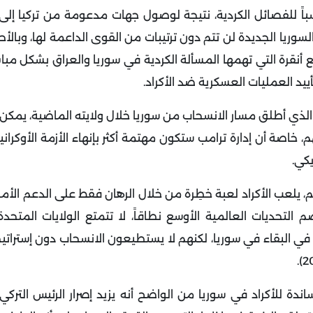
سباً للفصائل الكردية، نتيجة لوصول جهات مدعومة من تركيا إل
لسوريا الجديدة لن تتم دون ترتيبات من القوى الداعمة لها، وبالأح
قرة التي تهمها المسألة الكردية في سوريا والعراق بشكل مباشر
ييد العمليات العسكرية ضد الأكراد.
 الذي أطلق مسار الانسحاب من سوريا خلال ولايته الماضية، يمكن 
 خاصة أن إدارة ترامب ستكون مهتمة أكثر بإنهاء الأزمة الأوكران
كي.
م، يلعب الأكراد لعبة خطِرة من خلال الرهان فقط على الدعم الأ
تحديات العالمية الأوسع نطاقاً، لا تتمتع الولايات المتحدة
ل في البقاء في سوريا، لكنهم لا يستطيعون الانسحاب دون إستراتي
ساندة للأكراد في سوريا من الواضح أنه يزيد إصرار الرئيس التر