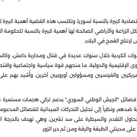
صادية كبيرة بالنسبة لسوريا، وتكتسب هذه القضية أهمية كبيرة 
كل الزراعة والأراضي الصالحة لها أهمية كبيرة بالنسبة للحكومة ال
إنتاج القمح في البلاد.
القوات الكردية خلال سنوات عديدة في قتال ومحاربة داعش، وكان
ى الإقليمية والدولية، ما منحهم قوة سياسية واجتماعية واقتصا
مريكيين والفرنسيين ومسؤولين أوروبيين آخرين، وأُشيد بهم عل
فصائل "الجيش الوطني السوري" بدعم تركي هجمات مستمرة ع
ة ضدهم، ونظراً إلى تحليل التحركات الميدانية للفصائل المدعوم
تحاول التقدم والسيطرة على سد تشرين، وهي تهدف بالدرجة ال
لى مدينتي الطبقة والرقة ومن ثم دير الزور.