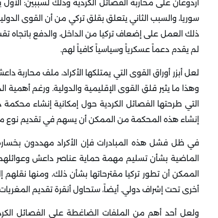
أردوغان على محاربة الفصائل الكردية وذلك لسببين: الأول 
سوريا، والسبب الثاني يتعلق بقلق تركي من أن القوى الدول
ذلك العمل على إضعاف تركيا من الداخل، والدفع باتجاه تقسيم
لم يقدم دعماً عسكرياً وسياسياً كافياً لهم.
لعل أبزر أوراق القوى التي يمتلكها الأكراد، ملف محاربة 
وهذا ما يثير قلق القوى الإقليمية والدولية. ورغم أهمية ال
التي طرحتها الفصائل الكردية حول إمكانية إنشاء محكم
إنشاء هذه المحكمة من الممكن أن يسهم في تقديم نوع من 
في ظل فشل هذه المبادرات فإن الأكراد مهددون بخسارة
الماضية بشأن تسليم مهمة حماية عناصر داعش وعوائلهم
الممكن أن تطور تركيا مقترحاتها بشأن ذلك، ومنها نقلهم إلى
أخرى تحت إشراف دولي. أيضاً، ستحاول أنقرة تقديم المغريا
ولعل أحد أهم من الملفات الضاغطة على الفصائل الكردي