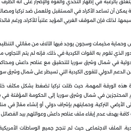
يتعلق بالرغبة في إظهار التحدي والقوة والإصرار على أنه الطرف
ية يمكن أن تساعد الأكراد في المستقبل وللعمل ضد تركيا ومصال
ها، لذلك فإن الموقف الغربي المؤيد علنياً للأكراد، ورغم فائدت
داعش وحماية مخيمات وسجون يوجد فيها الآلاف من مقاتلي التنظيم
دور الذي تقوم به القوات الكردية في ذلك، فإنه لم يتم التجاوب مع
ة دولية في شمال وشرق سوريا للتحقيق مع عناصر داعش ومحاكم
الدعم الدولي للقوى الكردية التي تسيطر على شمال وشرق سوري
 هذه الورقة المهمة، حيث ظلت تركيا تضغط بشكل مكثف خلال
 المحتجزين في شمال وشرق سوريا إلى الحكومة المؤقتة في س
 الأرضي التركية، وحمايتهم بإشراف دولي أو إنشاء مقارَّ في منا
ت كافة بهدف عدم إبقاء ملف عناصر داعش وعوائلهم بيد الفصائل ال
ة، الملف الاجتماعي حيث لم تنجح جميع الوساطات الأمريكية 