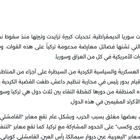
سوريا الديمقراطية، تحديات كبيرة تزايدت وتيرتها منذ سقوط ن
التي تشنها فصائل معارِضة مدعومة تركياً على هذه القوات، و
 الأمريكية في كل من العراق وسوريا.
ِ العسكريةَ والسياسية الكردية من السيطرة على أجزاء من المناط
يام بدور رئيس في محاربة تنظيم داعش، طغت القضية الكردية فت
ه المنطقة من دورها كنقطة التقاء بين ثلاث دول هي تركيا وسوري
أكراد المقيمين في هذه الدول.
بعضها مغلق بسبب الحرب، وبشكل عام تقع معابر "القامشلي، ع
وى وكسب" على الحدود المشتركة مع تركيا، كما تقع معابر "التنف،
عابر "اليعربية، عين ديوار، سيمالكا، رأس العين، القامشلي، كوبان