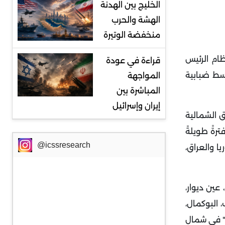
الخليج بين الهدنة
الهشة والحرب
منخفضة الوتيرة
ظام الرئيس
قراءة في عودة
سط ضبابية
المواجهة
المباشرة بين
إيران وإسرائيل
ق الشمالية
رةً طويلةً
@icssresearch
ا والعراق،
ين ديوار،
 البوكمال،
ي" في شمال