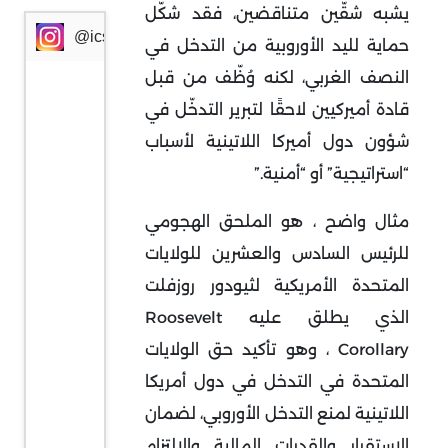
يشبه شقّين متناقضين، فقد شكّل
@icssresearch
حماية لليد الأوروبية من التدخل في
النصف الغربي، لكنه وُظّف من قبل
قادة أميركيين لاحقًا لتبرير التدخّل في
شؤون دول أميركا اللاتينية لأسباب
“استراتيجية” أو “أمنية
”.
مثال واضح ، هو الملحق الهجومي
للرئيس السادس والعشرين للولايات
المتحدة الأمريكية لثيودور روزفلت
الذي يطلق عليه
Roosevelt
Corollary
، وهو تأكيد حق الولايات
المتحدة في التدخل في دول أمريكا
اللاتينية لمنع التدخل الأوروبي، لضمان
الاستقرار والقدرات المالية والالتزام