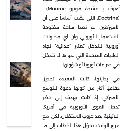
بين
تُعرف بـ عقيدة مونرو
(Monroe
الهدنة
Doctrine)
، التي نصّت أساساً على أن
الهشة
الأميركتين لم تعدا ساحة مفتوحة
والحرب
للاستعمار الأوروبي وأن أي محاولات
منخفضة
أوروبية للتدخل تعتبر “عدائية” تجاه
الوتيرة
الولايات المتحدة التي بدورها لا تتدخل
في صراعات أوروبا أو شؤونها.
قراءة
في
في بدايتها، كانت العقيدة تحذيرًا
عودة
دفاعيًا أكثر من كونها دعوة للتوسع
المواجهة
الأميركي؛ إذ كانت تهدف إلى حظر
المباشرة
تدخل القوى الأوروبية في أمريكا
بين إيران
اللاتينية بعد حروب الاستقلال، لكن
مع
وإسرائيل
مرور الوقت، تَحوّل هذا الخطاب إلى ما