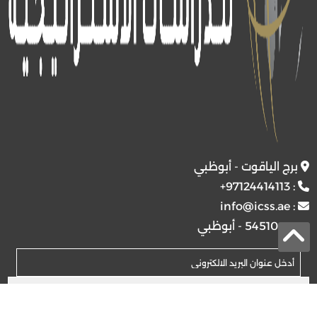
برج الياقوت - أبوظبي
+97124414113
:
info@icss.ae
:
ص.ب
54510 - أبوظبي
اشتراك