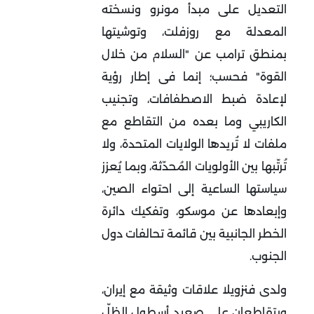
التعديل على مبدأ مونرو ونسخته
المعدلة مع روزفلت، وتوشيتها
بمنطق ترامب عن "السلام من خلال
القوة" فحسب؛ إنما فى إطار رؤية
لإعادة ضبط الاصطفافات، وتجنيب
الكاريبي وما بعده من التقاطع مع
ملفات لا تُريدها الولايات المتحدة، ولا
تُرتّبها بين الأولويات المُحدّثة، وبما يُعزز
سياستها الساعية إلى احتواء الصين،
وإبعادها عن موسكو، وتفكيك دائرة
الخطر الجانبية بين قائمة تحالفات دول
الجنوب
.
ولدى فنزويلا علاقات وثيقة مع إيران،
ويتقاطعان على صعيد أسطول الظلّ