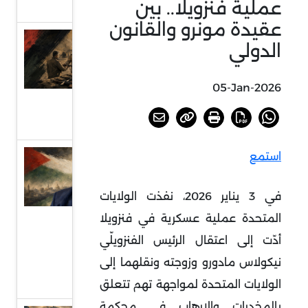
عملية فنزويلا.. بين
التفاوض
عقيدة مونرو والقانون
العراق..
الدولي
بين
مشروعي
05-Jan-2026
الدولة
والسلاح
استمع
دلالات
انتخاب
في 3 يناير 2026، نفذت الولايات
الحية
المتحدة عملية عسكرية في فنزويلا
رئيسا
للمكتب
أدّت إلى اعتقال الرئيس الفنزويلّي
السياسي
نيكولاس مادورو وزوجته ونقلهما إلى
لحماس
الولايات المتحدة لمواجهة تهم تتعلق
بالمخدرات والإرهاب في محكمة