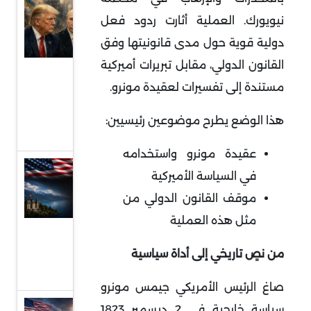
ترامب
نيويورك. العملية أثارت ردود فعل
وبوتين
دولية قوية حول مدى قانونيتها وفق
ووعود
القانون الدولي، مقابل تبريرات أميركية
وقف
مستندة إلى تفسيرات لعقيدة مونرو.
الحرب
الروسية
هذا الوضع يطرح موضوعين رئيسيين
:
الأوكرانية
عقيدة مونرو واستخدامه
مفاوضات
في السياسة الأميركية
سويسرا ..
موقف القانون الدولي من
فهم
مثل هذه العملية
مجريات
الجولة
من نصٍ تاريخي إلى أداة سياسية
الأولى
صاغ الرئيس الأمريكي جيمس مونرو
الخليج
سياسة خارجية في 2 ديسمبر 1823