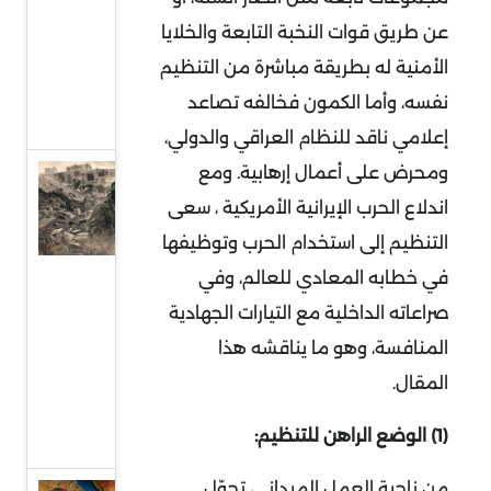
إلى
عن طريق قوات النخبة التابعة والخلايا
واجهة
الأمنية له بطريقة مباشرة من التنظيم
السياسة
نفسه، وأما الكمون فخالفه تصاعد
الدولية
إعلامي ناقد للنظام العراقي والدولي،
ومحرض على أعمال إرهابية. ومع
حماس
اندلاع الحرب الإيرانية الأمريكية ، سعى
وقطاع
غزة..
التنظيم إلى استخدام الحرب وتوظيفها
واقع
في خطابه المعادي للعالم، وفي
صعب
صراعاته الداخلية مع التيارات الجهادية
وهيكلة
المنافسة، وهو ما يناقشه هذا
من
المقال
.
أجل
(1)
الوضع الراهن للتنظيم
:
البقاء
من ناحية العمل الميداني، تحوّل