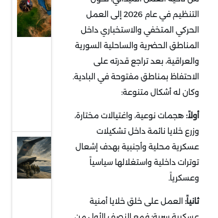
السودان
التنظيم في عام 2026 إلى العمل
في قلب
الحركي المتخفي والاستخباري داخل
التمدد
المناطق الحضرية والساحلية السورية
الإيراني:
معركة
والعراقية، بعد تراجع قدرته على
النفوذ
الاحتفاظ بمناطق مفتوحة في البادية.
على
وكان له أشكال متنوعة
:
البحر
أولاً:
هجمات نوعية، واغتيالات مختارة،
الأحمر
وزرع خلايا نائمة داخل تشكيلات
قراءة
عسكرية محلية وأجنبية بهدف إشعال
في
توترات داخلية واستغلالها سياسياً
توقعات
وعسكرياً
.
سحب
ثانياً:
العمل على خلق خلايا أمنية
قوات
عسكرية سرية؛ فمع النصف الأول من
أميركية