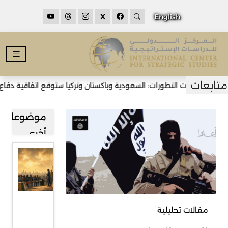
X
English
أحدث التطورات: السعودية وباكستان وتركيا ستوقع اتفاقية دفاع مشترك
موضوعات
أخرى
قراءة في
صعود
حركة
رفض
مقالات تحليلية
المهاجرين