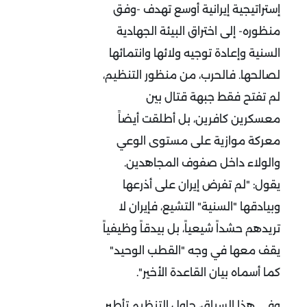
إستراتيجية إيرانية أوسع تهدف -وفق
منظوره- إلى اختراق البيئة الجهادية
السنية وإعادة توجيه ولائها وانتمائها
لصالحها. فالحرب، من منظور التنظيم،
لم تفتح فقط جبهة قتال بين
معسكرين كافرين، بل أطلقت أيضاً
معركة موازية على مستوى الوعي
والولاء داخل صفوف المجاهدين.
يقول: "لم تفرض إيران على أذرعها
وبيادقها "السنية" التشيع، فإيران لا
تريدهم حشداً شيعياً، بل بيدقاً وظيفياً
يقف معها في وجه "القطب الوحيد"
كما أسماه بيان القاعدة الأخير
"
.
وفي هذا السياق، حاول التنظيم تأطير