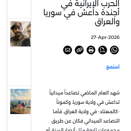
الحرب الإيرانية في
بجنوب
إفريقيا
أجندة داعش في سوريا
والعراق
السودان
أمام
27-Apr-2026
خيارات
الحسم
أو
استمع
الرضوخ
الدولي
شهد العام الماضي تصاعداً ميدانياً
عودة
الحديث
لداعش في ولاية سوريا، وكموناً
عن
-كالمعتاد- في ولاية العراق. فأما
الردع
التصاعد الميداني فكان عن طريق
النووي
مجموعات تابعة مثل أنصار السنة، أو