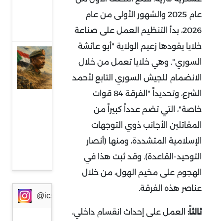
من
عام 2025 والشهور الأولى من عام
أوروبا
2026، بدأ التنظيم العمل على صناعة
خلايا يقودها زعيم الولاية "أبو عائشة
السودان
السوري". وهي خلايا تعمل من خلال
وإثيوبيا:
الانضمام للجيش السوري التابع لأحمد
جبهة
الشرع، وتحديداً "الفرقة 84 قوات
مواجهة
خاصة"، التي تضم عدداً كبيراً من
جديدة
المقاتلين الأجانب ذوي التوجهات
في
الإسلامية المتشددة، ومنها (أنصار
ظرف
التوحيد-القاعدة). وقد ثبت هذا في
خطير
الهجوم على مخيم الهول، من خلال
عناصر هذه الفرقة
.
@icssresearch
ثالثاً:
العمل على إحداث انقسام داخلي،