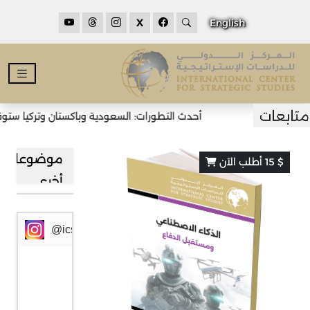
X
English
أحدث التطورات: السعودية وباكستان وتركيا ستوقع
موضوعات
$ 15 أطلب الآن
أخرى
@icssresearch