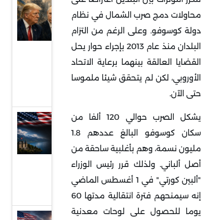
ترامب
محاولات دمج صرب الشمال في نظام
وبوتين
دولة كوسوفو. وعلى الرغم من التزام
ووعود
البلدان منذ عام 2013 بإجراء حوار يحل
وقف
القضايا العالقة بينهما برعاية الاتحاد
الحرب
الأوروبي، لكن لم يتحقق شيئا ملموسا
الروسية
حتى الآن.
الأوكرانية
يشكل الصرب حوالي 120 ألفا من
مفاوضات
سكان كوسوفو البالغ عددهم 1.8
سويسرا ..
فهم
مليون نسمة، وهم بأغلبية ساحقة من
مجريات
أصل ألباني. ولذلك قرر رئيس الوزراء
الجولة
"ألبين كورتي" في 1 أغسطس الماضي
الأولى
إنه سيمنحهم فترة انتقالية مدتها 60
يوما للحصول على لوحات معدنية
الخليج