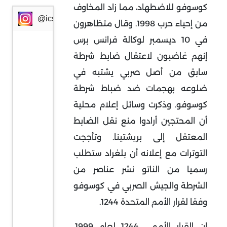
كوسوفو للاضطهاد، مما زاد المخاوف
@icssresearch
من إحياء حرب 1998. وقال متظاهرون
في 10 ديسمبر لوكالة فرانس برس
إنهم غاضبون لاعتقال ضابط شرطة
سابق من أصل صربي يشتبه في
ضلوعه بهجمات ضد ضباط شرطة
كوسوفو. وذكرت وسائل إعلام محلية
أن المحتجين أرادوا منع نقل الضابط
المعتقل إلى بريشتينا. وتأججت
التوترات مع إعلانه أن بلغراد ستطلب
رسميا من الناتو نشر عناصر من
الشرطة والجيش الصربي في كوسوفو
وفقا لقرار الأمم المتحدة 1244.
إن القرار الأممي 1244 لعام 1999،