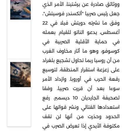
ووثائق صادرة عن برشتينا، الأمر الذي
بين
جعل رئيس صربيا "ألكسندر فوسيتش"،
الهدنة
وفق ما نشرته دويتش فيلا في 22
الهشة
أغسطس، يدعو الناتو للقيام بعمله
والحرب
في حماية الأقلية الصربية في
منخفضة
كوسوفو، وهو ما أثار مخاوف الغرب
الوتيرة
من أن روسيا ربما تحاول تشجيع بلغراد
قراءة
على زعزعة استقرار المنطقة، لتوسيع
في
رقعة الحرب في أوروبا. وازداد الأمر
عودة
سوءا بعد أن قررت صربيا، وفقا
المواجهة
لصحيفة الجارديان 10 ديسمبر، رفع
المباشرة
استعدادها القتالي ونشر قواتها على
بين إيران
الحدود وحذرت من أنها لن تقف
وإسرائيل
مكتوفة الأيدي إذا تعرض الصرب في