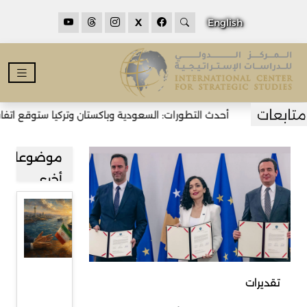
X
English
أحدث التطورات: السعودية وباكستان وتركيا ستوقع اتفاقية
موضوعات
أخرى
مضيق
هرمز بين
طهران
ومسقط
تقديرات
وآفاق