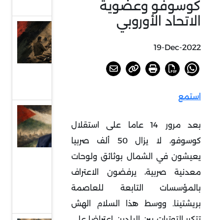
كوسوفو وعضوية
التفاوض
الاتحاد الأوروبي
العراق..
بين
19-Dec-2022
مشروعي
الدولة
والسلاح
استمع
دلالات
بعد مرور 14 عاما على استقلال
انتخاب
كوسوفو، لا يزال 50 ألف صربيا
الحية
رئيسا
يعيشون في الشمال بوثائق ولوحات
للمكتب
معدنية صربية، يرفضون الاعتراف
السياسي
بالمؤسسات التابعة للعاصمة
لحماس
بريشتينا. ووسط هذا السلام الهش
تتكرر التوترات بين البلدين اعتراضا على