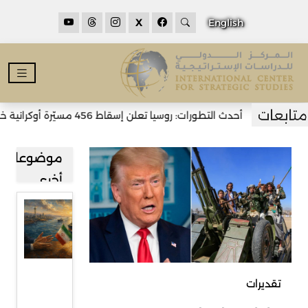
X
English
أحدث التطورات: روسيا تعلن إسقاط 456 مسيّرة أوكرانية خلال الليل وسقوط قتلى
موضوعات
أخرى
مضيق
هرمز بين
طهران
ومسقط
تقديرات
وآفاق