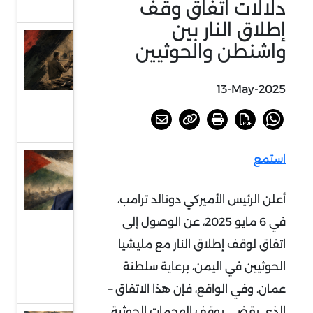
دلالات اتفاق وقف
التفاوض
إطلاق النار بين
العراق..
واشنطن والحوثيين
بين
مشروعي
13-May-2025
الدولة
والسلاح
استمع
دلالات
انتخاب
أعلن الرئيس الأميركي دونالد ترامب،
الحية
في 6 مايو 2025، عن الوصول إلى
رئيسا
للمكتب
اتفاق لوقف إطلاق النار مع مليشيا
السياسي
الحوثيين في اليمن، برعاية سلطنة
لحماس
عمان. وفي الواقع، فإن هذا الاتفاق –
الذي يقضي بوقف الهجمات الحوثية