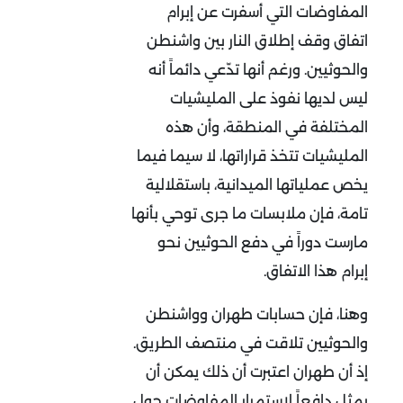
المفاوضات التي أسفرت عن إبرام
اتفاق وقف إطلاق النار بين واشنطن
والحوثيين. ورغم أنها تدّعي دائماً أنه
ليس لديها نفوذ على المليشيات
المختلفة في المنطقة، وأن هذه
المليشيات تتخذ قراراتها، لا سيما فيما
يخص عملياتها الميدانية، باستقلالية
تامة، فإن ملابسات ما جرى توحي بأنها
مارست دوراً في دفع الحوثيين نحو
إبرام هذا الاتفاق.
وهنا، فإن حسابات طهران وواشنطن
والحوثيين تلاقت في منتصف الطريق.
إذ أن طهران اعتبرت أن ذلك يمكن أن
يمثل دافعاً لاستمرار المفاوضات حول