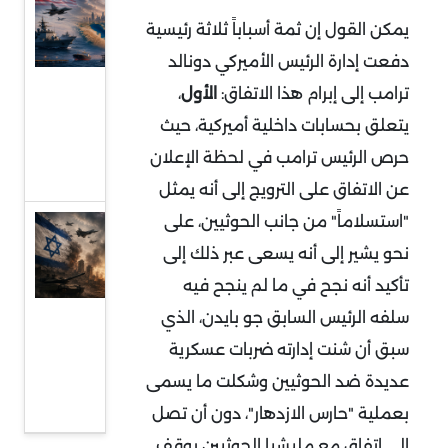
بين
يمكن القول إن ثمة أسباباً ثلاثة رئيسية
الهدنة
دفعت إدارة الرئيس الأميركي دونالد
الهشة
ترامب إلى إبرام هذا الاتفاق:
الأول
،
والحرب
يتعلق بحسابات داخلية أميركية، حيث
منخفضة
حرص الرئيس ترامب في لحظة الإعلان
الوتيرة
عن الاتفاق على الترويج إلى أنه يمثل
"استسلاماً" من جانب الحوثيين، على
قراءة
نحو يشير إلى أنه يسعى عبر ذلك إلى
في
تأكيد أنه نجح في ما لم ينجح فيه
عودة
المواجهة
سلفه الرئيس السابق جو بايدن، الذي
المباشرة
سبق أن شنت إدارته ضربات عسكرية
بين إيران
عديدة ضد الحوثيين وشكلت ما يسمى
وإسرائيل
بعملية "حارس الازدهار"، دون أن تصل
إلى اتفاق مع مليشيا الحوثيين يوقف