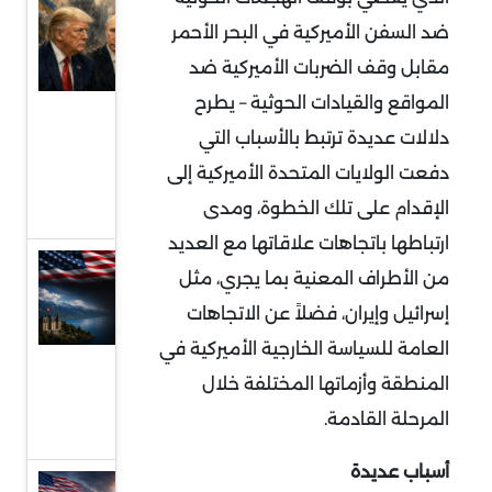
ترامب
ضد السفن الأميركية في البحر الأحمر
وبوتين
مقابل وقف الضربات الأميركية ضد
ووعود
المواقع والقيادات الحوثية – يطرح
وقف
دلالات عديدة ترتبط بالأسباب التي
الحرب
دفعت الولايات المتحدة الأميركية إلى
الروسية
الإقدام على تلك الخطوة، ومدى
الأوكرانية
ارتباطها باتجاهات علاقاتها مع العديد
مفاوضات
من الأطراف المعنية بما يجري، مثل
سويسرا ..
إسرائيل وإيران، فضلاً عن الاتجاهات
فهم
العامة للسياسة الخارجية الأميركية في
مجريات
المنطقة وأزماتها المختلفة خلال
الجولة
المرحلة القادمة.
الأولى
أسباب عديدة
الخليج