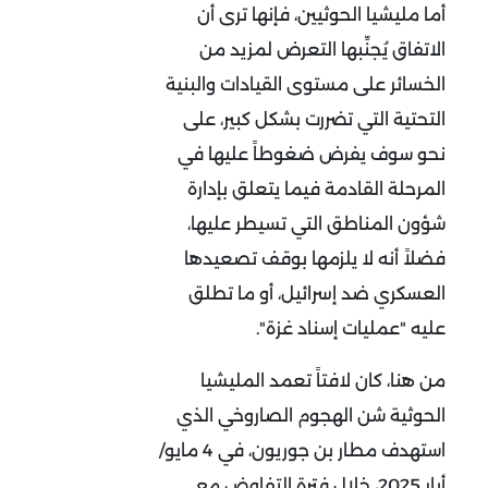
أما مليشيا الحوثيين، فإنها ترى أن
الاتفاق يُجنِّبها التعرض لمزيد من
الخسائر على مستوى القيادات والبنية
التحتية التي تضررت بشكل كبير، على
نحو سوف يفرض ضغوطاً عليها في
المرحلة القادمة فيما يتعلق بإدارة
شؤون المناطق التي تسيطر عليها،
فضلاً أنه لا يلزمها بوقف تصعيدها
العسكري ضد إسرائيل، أو ما تطلق
عليه "عمليات إسناد غزة".
من هنا، كان لافتاً تعمد المليشيا
الحوثية شن الهجوم الصاروخي الذي
استهدف مطار بن جوريون، في 4 مايو/
أيار 2025، خلال فترة التفاوض مع