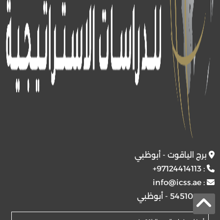
برج الياقوت - أبوظبي
+97124414113
:
info@icss.ae
:
ص.ب
54510 - أبوظبي