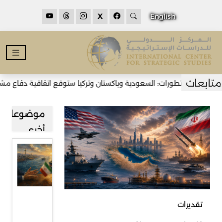
X
English
حدث التطورات: السعودية وباكستان وتركيا ستوقع اتفاقية دفاع مشترك ف
موضوعات
أخرى
مضيق
هرمز بين
طهران
ومسقط
تقديرات
وآفاق