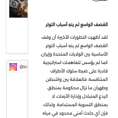
في
عودة
المواجهة
القصف الواسع لم ينهِ أسباب التوتر
المباشرة
لقد أظهرت التطورات الأخيرة أن وقف
بين إيران
القصف الواسع لم ينهِ أسباب التوتر
وإسرائيل
الأساسية بين الولايات المتحدة وإيران،
كما لم يؤسس لتفاهمات استراتيجية
@icssresearch
قادرة على ضبط سلوك الأطراف
المتنافسة. فالعلاقة بين واشنطن
وطهران ما تزال محكومة بمنطق
الردع المتبادل وإدارة الأزمات، لا
بمنطق التسوية المستدامة. ولذلك،
فإن أي حادث أمني محدود في مياه