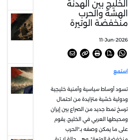
الخليج بين الهدنة
التفاوض
الهشة والحرب
العراق..
منخفضة الوتيرة
بين
مشروعي
11-Jun-2026
الدولة
والسلاح
استمع
دلالات
انتخاب
تسود أوساط سياسية وأمنية خليجية
الحية
ودولية خشية متزايدة من احتمال
رئيسا
للمكتب
ترسخ نمط جديد من الصراع بين إيران
السياسي
ومحيطها العربي في الخليج، يقوم
لحماس
على ما يمكن وصفه بـ"الحرب
منخفضة الوتيرة"، وهي حالة لا ترقى