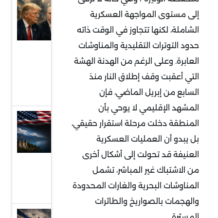
ترامب
إلى مستوى المواجهة العسكرية
وبوتين
الشاملة، لكنها تتجاوز في الوقت ذاته
ووعود
حدود التوترات التقليدية والمناوشات
وقف
العابرة. وعلى الرغم من الهدنة الهشة
الحرب
التي أعقبت وقف إطلاق النار منذ
الروسية
السابع من إبريل الماضي، فإن
الأوكرانية
المشهد الإقليمي لا يوحي بأن
مفاوضات
المنطقة دخلت مرحلة استقرار حقيقي،
سويسرا ..
بل يبدو أن العمليات العسكرية
فهم
العنيفة قد تحولت إلى أشكال أخرى
مجريات
من الاشتباك غير المباشر، تشمل
الجولة
المناوشات البحرية والغارات المحدودة
الأولى
والهجمات بالصواريخ والطائرات
قراءة
المسيّرة
.