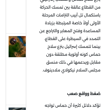
إلى
من القطاع عالقة بين تمسك الحركة
واجهة
باستكمال تل أبيب التزامات المرحلة
السياسة
الأولى أولاً خاصة المرتبطة بزيادة
الدولية
المساعدة وفتح المعابر والتراجع عن
التمدد في السيطرة على القطاع،
السودان
بينما تتمسك إسرائيل بنزع سلاح
في قلب
حماس كونه أولوية مطلقة دون
التمدد
الإيراني:
مقابل ويدعمها في ذلك منسق
معركة
مجلس السلام نيكولاي ملادينوف
.
النفوذ
على
البحر
ضغط وواقع صعب
الأحمر
تؤكد دلائل كثيرة أن حماس تواجه