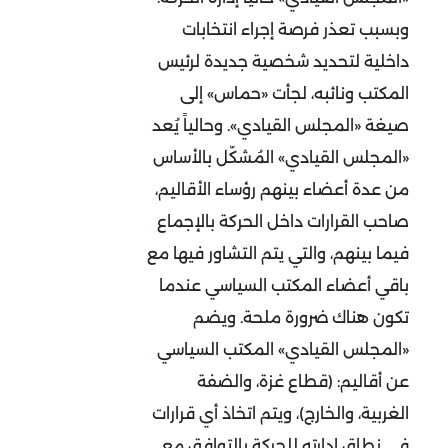
وبسبب تعذر فرصة إجراء انتخابات
داخلية لتحديد شخصية جديدة لرئيس
المكتب ونائبه، لجأت «حماس» إلى
صيغة «المجلس القيادي». وحالياً يُعد
«المجلس القيادي» المُشكّل بالأساس
من عدة أعضاء بينهم رؤساء الأقاليم،
صاحب القرارات داخل الحركة بالإجماع
فيما بينهم، والتي يتم التشاور فيها مع
باقي أعضاء المكتب السياسي عندما
تكون هناك ضرورة ملحة. ويضم
«المجلس القيادي» المكتب السياسي
عن أقاليم: (قطاع غزة، والضفة
الغربية، والخارج)، ويتم اتخاذ أي قرارات
في نطاق إدارته للحركة بالتوافق مع