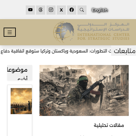
X
English
أحدث التطورات: السعودية وباكستان وتركيا ستوقع اتفاقية دفاع مشترك 
موضوعات
أخرى
قراءة في
صعود
حركة
رفض
مقالات تحليلية
المهاجرين