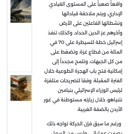
قراءة
واقعاً صعباً على المستوى القيادي
في
الإداري، ويتم ملاحقة قياداتها
توقعات
ونشطائها الفاعلين على الأرض
سحب
وآخرهم عز الدين الحداد، وكذلك تنفذ
قوات
إسرائيل خطة للسيطرة على 70 في
أميركية
المائة من قطاع غزة، وتضغط على
من
من كل الجبهات، وتلمح مجدداً إلى
أوروبا
إمكانية فتح باب الهجرة الطوعية خلال
السودان
الفترة المقبلة، وفقا لتصريحات متلفزة
وإثيوبيا:
لرئيس الوزراء الإسرائيلي بنيامين
جبهة
نتنياهو، خلال زيارته مستوطنة في غور
مواجهة
الأردن بالضفة الغربية.
جديدة
ورغم ما سبق فإن الحركة تواجه ذلك
في
بصمت عملياتي، وليس من السهل
ظرف