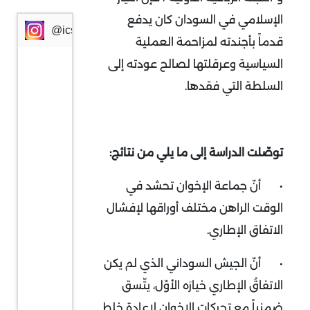
الإسلامي في السودان كان يدفع
@icssresearch
قدماً بأجندته لمزاحمة العملية
السياسية وعرقلتها لصالح عودته إلى
السلطة التي فقدها.
توصّلت الدراسة إلى ما يلي من نتائج:
•
أنّ جماعة الإخوان تحشد في
الوقت الراهن مختلف أوراقها لإفشال
الاتفاق الإطاري.
•
أنّ الجيش السوداني الذي لم يكن
الاتفاقُ الإطاري خيارَه الأوّل، يتّسق
ضمنياً مع تحركات الإخوان لإعادة خلط