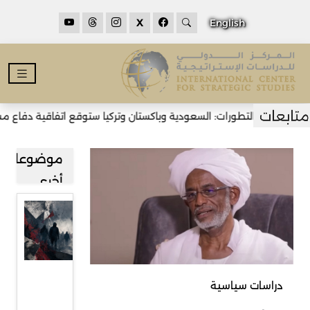
X
English
 التطورات: السعودية وباكستان وتركيا ستوقع اتفاقية دفاع مشترك في ج
موضوعات
أخرى
واشنطن
وتدويل
فكرة
الإرهاب
دراسات سياسية
اليساري