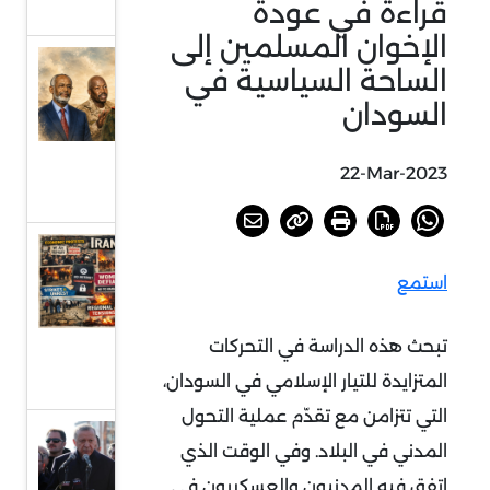
قراءة في عودة
المتطرف
الإخوان المسلمين إلى
إخوان
الساحة السياسية في
السودان
السودان
واستراتيجية
التلون
22-Mar-2023
التنظيمي
إيران في
استمع
2025.. عام
صعب
تبحث هذه الدراسة في التحركات
واستحقاقات
المتزايدة للتيار الإسلامي في السودان،
محتملة
التي تتزامن مع تقدّم عملية التحول
الزلزال
المدني في البلاد. وفي الوقت الذي
والأبعاد
اتفق فيه المدنيون والعسكريون في