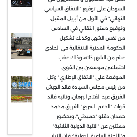
السياسية
السودان على توقيع "الاتفاق السياسي
في تركيا
النهائي" في الأول من أبريل المقبل،
وسوريا
وتوقيع دستور انتقالي في السادس
مشروع
من نفس الشهر، وكذلك تشكيل
المصالحة
الحكومة المدنية الانتقالية في الحادي
الوطنية
عشر من الشهر ذاته، وذلك عقب
في ليبيا
اجتماعين موسعين بين القوى
الموقعة على "الاتفاق الإطاري" وكل
إعلان
من رئيس مجلس السيادة قائد الجيش
سمرقند
الفريق عبد الفتاح البرهان، ونائبه قائد
وإعادة
قوات "الدعم السريع" الفريق محمد
التوازن
حمدان دقلو "حميدتي"، وبحضور
للعلاقات
ممثلين عن "الآلية الدولية الثلاثية"
الدولية
و"اللجنة الرباعية الدولية"؛ فإن التيار