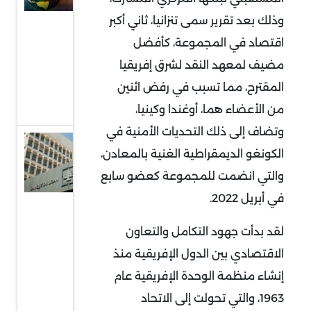
المتوسطي
وذلك بعد تقرير سمى تنزانيا، ثاني أكبر
.. خط
اقتصاد في المجموعة، كأفضل
للتبادل
مضيف لمعهد النقد لشرق إفريقيا
التجاري
العابر
المقترح، مما تسبب في رفض اثنين
للقارات (1)
من الأعضاء هما، أوغندا وكينيا،
وتضاف إلى ذلك التحديات الأمنية في
تأثيرات
الكونغو الديمقراطية الغنية بالمعادن،
الأزمة
والتي انضمت للمجموعة كعضو سابع
المالية
في أبريل 2022.
في لبنان
وآثار
لقد بدأت جهود التكامل والتعاون
خروج
الاقتصادي بين الدول الإفريقية منذ
الأموال
إنشاء منظمة الوحدة الإفريقية عام
من
1963، والتي تحولت إلى الاتحاد
القطاع