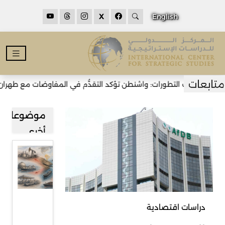
X
English
أحدث التطورات: واشنطن تؤكد التقدُّم في المفاوضات مع طهران وتأمل ب
موضوعات
أخرى
تأثيرات
إغلاق
مضيق
هرمز
دراسات اقتصادية
على