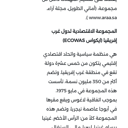
مجموعة، (أماني الطويل، مجلة آراءـ
www.araa.sa ).
المجموعة الاقتصادية لدول غرب
إفريقيا (ايكواس ECOWAS)
هي منظمة سياسية واتحاد اقتصادي
إقليمي يتكون من خمس عشرة دولة
تقع في منطقة غرب إفريقيا، وتضم
أكثر من 350 مليون نسمة، تأسست
هذه المجموعة في مايو 1975،
بموجب اتفاقية لاغوس ويقع مقرها
في أبوجا عاصمة نيجريا، وتضم هذه
المجموعة كلاً من؛ الرأس الأخضر، غينيا
بيساو، غينيا، ليبريا، مالي، السنغال،