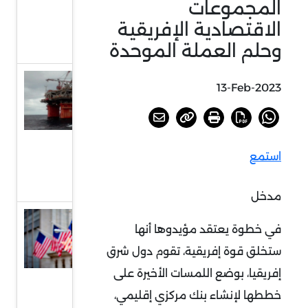
المجموعات
إمدادات
الاقتصادية الإفريقية
الطاقة
عالميًا
وحلم العملة الموحدة
الغاز في
13-Feb-2023
موريتانيا
والسنغال ..
تحديات
استمع
الاستكشاف
والانتاج
مدخل
سيليكون
في خطوة يعتقد مؤيدوها أنها
فالي
ستخلق قوة إفريقية، تقوم دول شرق
بنك ..
إفريقيا، بوضع اللمسات الأخيرة على
إفلاس
خططها لإنشاء بنك مركزي إقليمي،
مصرفي