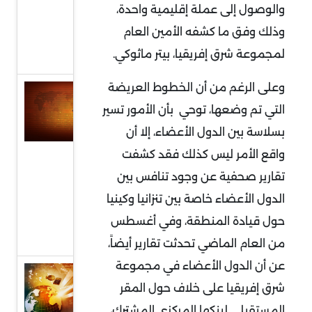
والوصول إلى عملة إقليمية واحدة،
أمريكي
وذلك وفق ما كشفه الأمين العام
بتداعيات
لمجموعة شرق إفريقيا، بيتر ماثوكي.
عالمية
وعلى الرغم من أن الخطوط العريضة
ممر الهند
التي تم وضعها، توحي بأن الأمور تسير
العربي
بسلاسة بين الدول الأعضاء، إلا أن
المتوسطي
واقع الأمر ليس كذلك فقد كشفت
.. خط
للتبادل
تقارير صحفية عن وجود تنافس بين
التجاري
الدول الأعضاء خاصة بين تنزانيا وكينيا
العابر
حول قيادة المنطقة، وفي أغسطس
للقارات (2)
من العام الماضي تحدثت تقارير أيضاً،
عن أن الدول الأعضاء في مجموعة
ممر الهند
شرق إفريقيا على خلاف حول المقر
العربي
المستقبلي لبنكها المركزي المشترك،