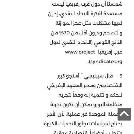
شمسنا أن دول غرب إفريقيا ليست
مستعدة لفكرة الاتحاد النقدي، إذ إن
لديها مشكلات مثل عجز الموازنة
والتضخم وديون أقل من 70% من
الناتج القومي (الاتحاد النقدي لدول
غرب إفريقيا www.project-
syndicate.org).
3-
قال سيبليسي أ. أسنجو كبير
الاقتصاديين ومدير المعهد الإفريقي
للحكم والتنمية إنه وفقاً لتجربة
منظمة اليورو يمكن أن تكون تجربة
العملة الموحدة غير عملية، لأن الأمر
يحتاج لسياسات تتجاوز التحديات الكبيرة
وتتطلب أوضاعاً اقتصادية مواتية