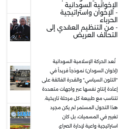
الإخوانية السودانية
السودان
- الإخوان واستراتيجية
الحرباء
الزلزال
- من التنظيم العقدي إلى
والأبعاد
التحالف العريض
السياسية
في تركيا
وسوريا
تُعد الحركة الإسلامية السودانية
مشروع
(إخوان السودان) نموذجاً فريداً في
المصالحة
"التلون السياسي" والقدرة الفائقة على
الوطنية
إعادة إنتاج نفسها عبر واجهات متعددة
في ليبيا
تتناسب مع طبيعة كل مرحلة تاريخية.
هذا التحول المستمر لم يكن مجرد
إعلان
تغيير في المسميات، بل كان
سمرقند
استراتيجية واعية لإدارة الصراع،
وإعادة