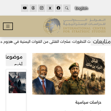
X
English
أحدث التطورات: عشرات القتلى من القوات اليمنية في هجوم دموي للحو
موضوعات
أخرى
واشنطن
وتدويل
فكرة
الإرهاب
دراسات سياسية
اليساري