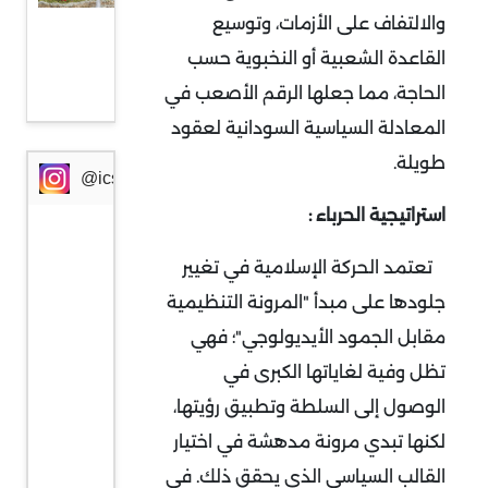
والالتفاف على الأزمات، وتوسيع
التوازن
القاعدة الشعبية أو النخبوية حسب
للعلاقات
الحاجة، مما جعلها الرقم الأصعب في
الدولية
المعادلة السياسية السودانية لعقود
طويلة
.
@icssresearch
استراتيجية الحرباء :
تعتمد الحركة الإسلامية في تغيير
جلودها على مبدأ "المرونة التنظيمية
مقابل الجمود الأيديولوجي"؛ فهي
تظل وفية لغاياتها الكبرى في
الوصول إلى السلطة وتطبيق رؤيتها،
لكنها تبدي مرونة مدهشة في اختيار
القالب السياسي الذي يحقق ذلك. في