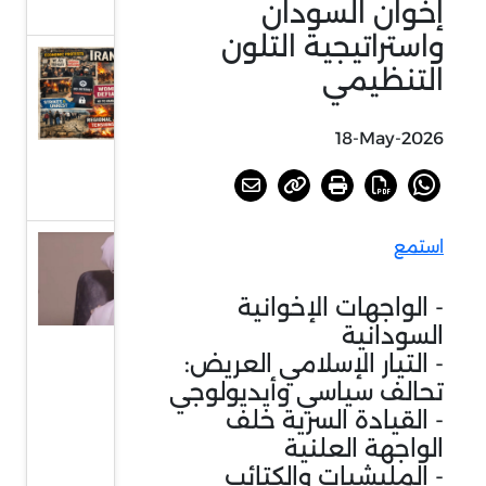
إخوان السودان
المتطرف
واستراتيجية التلون
إيران في
التنظيمي
2025.. عام
صعب
18-May-2026
واستحقاقات
محتملة
استمع
قراءة في
عودة
- الواجهات الإخوانية
الإخوان
السودانية
المسلمين
- التيار الإسلامي العريض:
إلى
تحالف سياسي وأيديولوجي
الساحة
- القيادة السرية خلف
السياسية
الواجهة العلنية
- المليشيات والكتائب
في