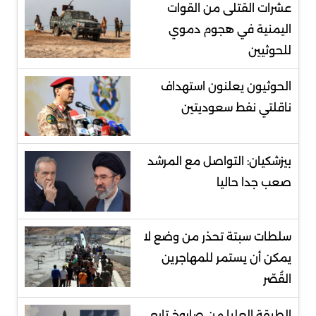
عشرات القتلى من القوات
اليمنية في هجوم دموي
للحوثيين
الحوثيون يعلنون استهداف
ناقلتي نفط سعوديتين
بيزشكيان: التواصل مع المرشد
صعب جدا حاليا
سلطات سبتة تحذر من وضع لا
يمكن أن يستمر للمهاجرين
القُصّر
الطبقة العليا من صاروخ تابع