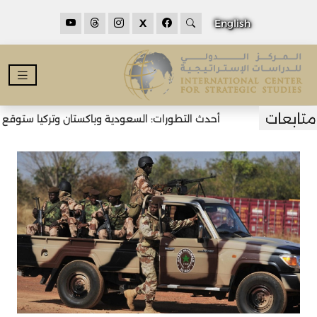
X
English
أحدث التطورات: السعودية وباكستان وتركيا ستوقع اتف