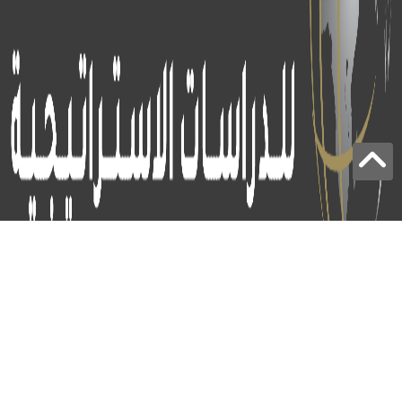
برج الياقوت - أبوظبي
+97124414113
:
info@icss.ae
: