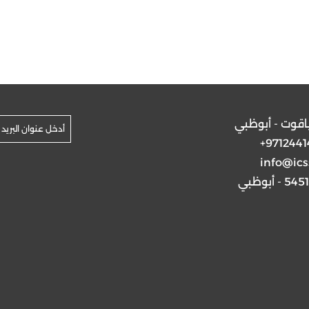
ياقوت - أبوظبي
+9712441
info@ics
5 - أبوظبي