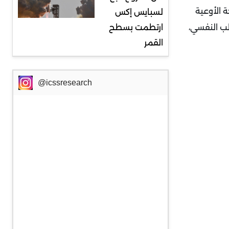
 الأوعية
لسبايس إكس
طب النفسي،
ارتطمت بسطح
القمر
@icssresearch