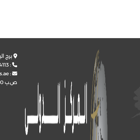
برج ال
4113
:
s.ae
:
ص.ب
4510