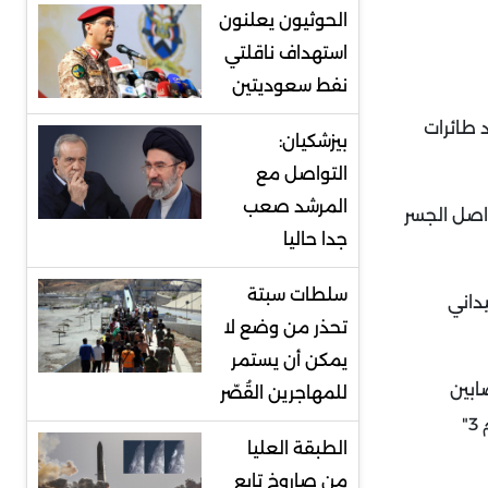
الحوثيون يعلنون
استهداف ناقلتي
نفط سعوديتين
دد طائرات
بيزشكيان:
التواصل مع
المرشد صعب
واصل الجسر
جدا حاليا
سلطات سبتة
يداني
تحذر من وضع لا
يمكن أن يستمر
ابين
للمهاجرين القُصّر
ضمن جهود المستشفى الميداني الإماراتي في غزة ، الذي بدأ استقبال المصابين منذ يوم السبت ضمن عملية "الفارس الشهم 3"
الطبقة العليا
من صاروخ تابع