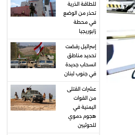
للطاقة الذرية
تحذر من الوضع
في محطة
زابوريجيا
إسرائيل رفضت
تحديد مناطق
انسحاب جديدة
في جنوب لبنان
عشرات القتلى
من القوات
اليمنية في
هجوم دموي
للحوثيين