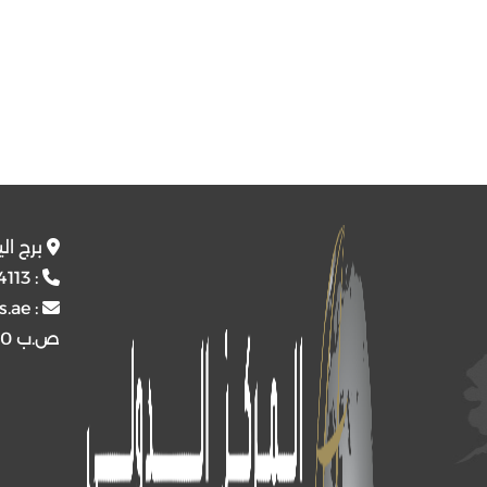
برج ال
4113
:
s.ae
:
ص.ب
4510