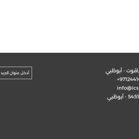
ياقوت - أبوظبي
+9712441
info@ics
5 - أبوظبي