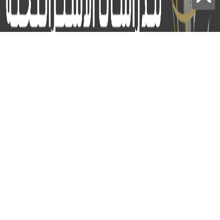
برج الياقوت - أبوظبي
+97124414113
:
info@icss.ae
:
ص.ب
54510 - أبوظبي
اشتراك