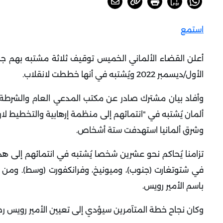
استمع
أعلن القضاء الألماني الخميس توقيف ثلاثة مشتبه بهم جد
الأول/ديسمبر 2022 ويُشتبه في أنها خططت لانقلاب
.
وأفاد بيان مشترك صادر عن مكتب المدعي العام والشرطة ا
ألمان يُشتبه في "انتمائهم إلى منظمة إرهابية والتخطيط
وشرق ألمانيا استهدفت ستة أشخاص
.
في شتوتغارت (جنوب)، وميونيخ، وفرانكفورت (وسط). ومن ب
باسم الأمير رويس
.
وكان نجاح خطة المتآمرين سيؤدي إلى تعيين الأمير رويس رجل