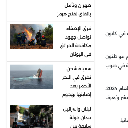
طهران وتأمل
باتفاق لفتح هرمز
فرق الإطفاء
 في كانون
تواصل جهود
مكافحة الحرائق
في اليونان
م مواطنون
فة في جنوب
سفينة شحن
تغرق في البحر
الأحمر بعد
تزامنا يُحاكم نحو عشرين شخصا يُشتبه في انتمائهم إلى هذه الجماعة المتآمرة في ثلاث محاكمات منفصلة بدأت في ربيع العام 2024،
إصابتها بهجوم
شر ويُعرف
لبنان واسرائيل
يبدآن جولة
نيا
.
سابعة من