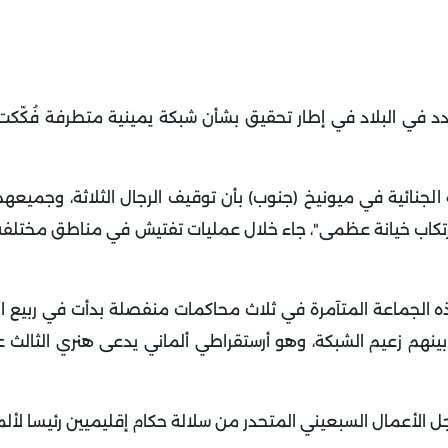
د في البلاد في إطار تحقيق بشأن شبكة يمينية متطرفة فُكّكت
لجنائية في ميونيخ (جنوب) بأن توقيف الرجال الثلاثة، وجميعه
 لارتكاب خيانة عظمى"، جاء خلال عمليات تفتيش في مناطق مختل
ينهم زعيم الشبكة، وهو أرستقراطي ألماني يدعى هنري الثالث ع
 الأعمال السبعيني المتحدر من سلالة حكام إقليميين رئيسا لألما