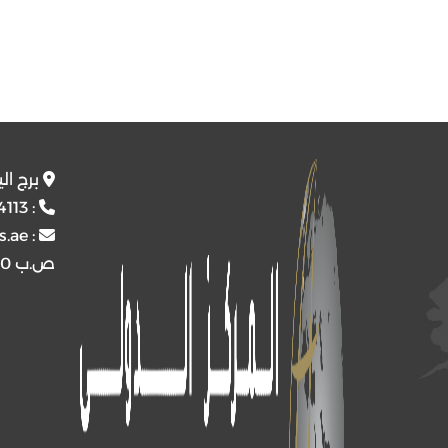
برج ال
4113
:
s.ae
:
ص.ب
4510