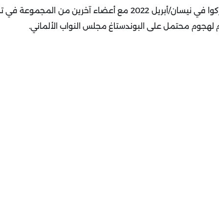
وأفاد محققون بأن الرجال الثلاثة الذين أُوقفوا الخميس شاركوا في نيسان/أبريل 2022 مع أعضاء آخرين
م لهجوم محتمل على البوندستاغ مجلس النواب الألماني
.