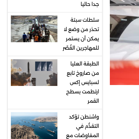
جدا حاليا
سلطات سبتة
تحذر من وضع لا
يمكن أن يستمر
للمهاجرين القُصّر
الطبقة العليا
من صاروخ تابع
لسبايس إكس
ارتطمت بسطح
القمر
واشنطن تؤكد
التقدُّم في
المفاوضات مع