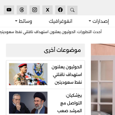
X
إصدارات
انفوغرافيك
وسائط
حدث التطورات: الحوثيون يعلنون استهداف ناقلتي نفط سعوديتين
استش
موضوعات أخرى
الحوثيون يعلنون
استهداف ناقلتي
نفط سعوديتين
بيزشكيان:
التواصل مع
المرشد صعب