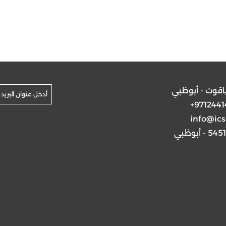
ياقوت - أبوظبي
+9712441
info@ics
5 - أبوظبي