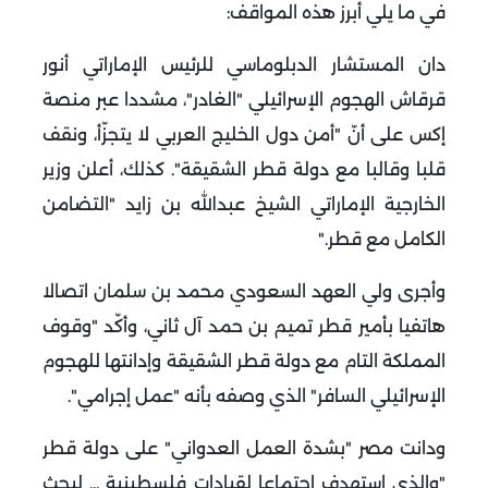
في ما يلي أبرز هذه المواقف
:
دان المستشار الدبلوماسي للرئيس الإماراتي أنور
قرقاش الهجوم الإسرائيلي "الغادر"، مشددا عبر منصة
إكس على أنّ "أمن دول الخليج العربي لا يتجزّأ، ونقف
قلبا وقالبا مع دولة قطر الشقيقة". كذلك، أعلن وزير
الخارجية الإماراتي الشيخ عبدالله بن زايد "التضامن
الكامل مع قطر
".
وأجرى ولي العهد السعودي محمد بن سلمان اتصالا
هاتفيا بأمير قطر تميم بن حمد آل ثاني، وأكّد "وقوف
المملكة التام مع دولة قطر الشقيقة وإدانتها للهجوم
الإسرائيلي السافر" الذي وصفه بأنه "عمل إجرامي".
ودانت مصر "بشدة العمل العدواني" على دولة قطر
"والذي استهدف اجتماعا لقيادات فلسطينية ... لبحث