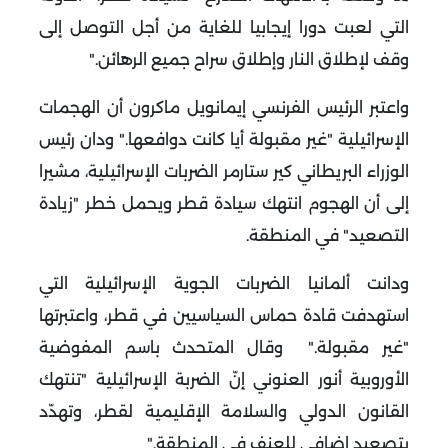
التي لعبت دورا إيجابيا للغاية من أجل التوصل إلى
وقف لإطلاق النار وإطلاق سراح جميع الرهائن
".
و
اعتبر الرئيس الفرنسي إيمانويل ماكرون أن الهجمات
الإسرائيلية "غير مقبولة أيا كانت دوافعها
".
و
دان رئيس
الوزراء البريطاني كير ستارمر الضربات الإسرائيلية، مشيرا
إلى أن الهجوم انتهك سيادة قطر ويحمل خطر "زيادة
التصعيد" في المنطقة
.
و
دانت ألمانيا الضربات الجوية الإسرائيلية التي
استهدفت قادة حماس السياسيين في قطر، واعتبرتها
"غير مقبولة
".
و
قال المتحدث باسم المفوضية
الأوروبية أنور العنوني إنّ الضربة الإسرائيلية "تنتهك
القانون الدولي والسلامة الإقليمية لقطر، وتهدّد
بتصعيد إضافي للعنف في المنطقة
".