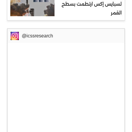
لسبايس إكس ارتطمت بسطح
القمر
@icssresearch