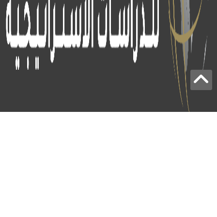
برج الياقوت - أبوظبي
+97124414113
:
info@icss.ae
:
ص.ب
54510 - أبوظبي
اشتراك