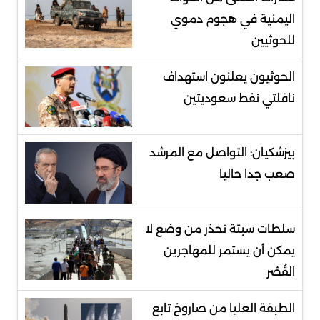
اليمنية في هجوم دموي
للحوثيين
الحوثيون يعلنون استهداف
ناقلتي نفط سعوديتين
بيزشكيان: التواصل مع المرشد
صعب جدا حاليا
سلطات سبتة تحذر من وضع لا
يمكن أن يستمر للمهاجرين
القُصّر
الطبقة العليا من صاروخ تابع