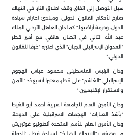
سبل التوصل إلى اتفاق وقف اطلاق النار، في انتهاك
صارخ لأحكام القانون الدولي، ومبادئ احترام سيادة
الدول، وحرمة أراضيها
".
كما دان العاهل الأردني الملك
عبد الله الثاني في اتصال هاتفي مع أمير قطر
"العدوان الإسرائيلي الجبان" الذي اعتبره "خرقا للقانون
الدولي
".
و
دان الرئيس الفلسطيني محمود عباس الهجوم
الإسرائيلي "الغاشم" على قطر، معتبرا أنه يهدّد "الأمن
والاستقرار الإقليميين
".
ودان الأمين العام للجامعة العربية أحمد أبو الغيط
"بأشدّ العبارات" الهجمات الاسرائيلية على الدوحة
.
و
دان الأمين العام للأمم المتحدة أنطونيو غوتيريش
ما وصفه بـ"الانتهاك الصارخ" لسيادة قطر، "الدولة