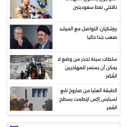
ناقلتي نفط سعوديتين
بيزشكيان: التواصل مع المرشد
صعب جدا حاليا
سلطات سبتة تحذر من وضع لا
يمكن أن يستمر للمهاجرين
القُصّر
الطبقة العليا من صاروخ تابع
لسبايس إكس ارتطمت بسطح
القمر