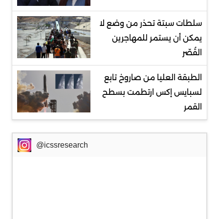
سلطات سبتة تحذر من وضع لا
يمكن أن يستمر للمهاجرين
القُصّر
الطبقة العليا من صاروخ تابع
لسبايس إكس ارتطمت بسطح
القمر
@icssresearch