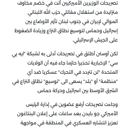
تصريحات الوزيرين الأميركيين أتت في خضم مخاوف
متزايدة من استغلال مقاتلي حزب الله اللبناني
الموالي لإيران في جنوب لبنان تأزم الأوضاع بين
إسرائيل وحماس لتوسيع نطاق النزاع وزيادة الضغوط
على الجيش الإسرائيلي.
لكن أوستن أطلق في تصريحات أدلى به لشبكة "ايه بي
سي" الإخبارية تحذيرا حازما جاء فيه أن الولايات
المتحدة "لن تتردد في التحرك" عسكريا ضد أي
"منظمة" أو "بلد" يسعى الى "توسيع" نظاق النزاع في
الشرق الأوسط بين اسرائيل وحركة حماس.
وجاءت تصريحات أرفع عضوين في إدارة الرئيس
الأميركي جو بايدن بعد ساعات على إعلان البنتاغون
تعزيز انتشاره العسكري في المنطقة في مواجهة