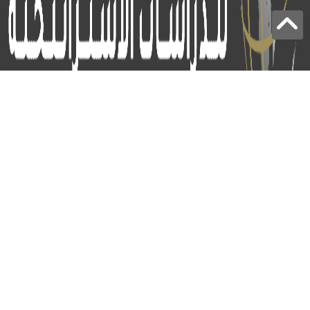
برج الياقوت - أبوظبي
+97124414113
:
info@icss.ae
:
ص.ب
54510 - أبوظبي
اشتراك