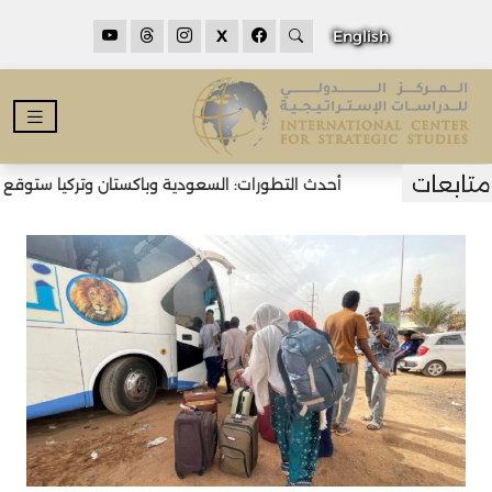
X
English
أحدث التطورات: السعودية وباكستان وتركيا ستوقع اتف