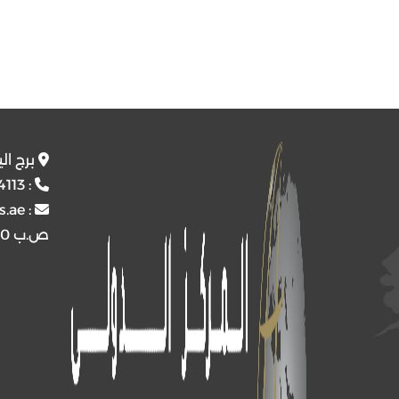
برج ال
4113
:
s.ae
:
ص.ب
4510