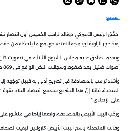
استمع
حقّق الرئيس الأميركي دونالد ترامب الخميس أول انتصار تشر
يعدّ حجر الزاوية لبرنامجه الاقتصادي مع ما يلحظه من خ
وبعدما صادق عليه مجلس الشيوخ الثلاثاء في تصويت كان ل
أصوات ضئيل بعد ضغوط وسجالات النصّ الواقع في 869 صفحة والذي أطلق عليه ترامب تسمية "القانون الكبير والجميل
المتحدة، قائلا إنّ هذا التشريع سيدفع اقتصاد البلاد بقوة 
على الإطلاق
".
ورحّب البيت الأبيض بالمصادقة، واصفا إياها في منشور على 
وقالت المتحدثة باسم البيت الأبيض كارولاين ليفيت لصحا