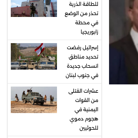
للطاقة الذرية
تحذر من الوضع
في محطة
زابوريجيا
إسرائيل رفضت
تحديد مناطق
انسحاب جديدة
في جنوب لبنان
عشرات القتلى
من القوات
اليمنية في
هجوم دموي
للحوثيين