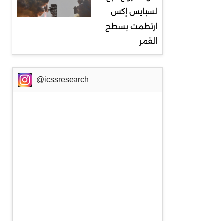
لسبايس إكس
ارتطمت بسطح
القمر
@icssresearch