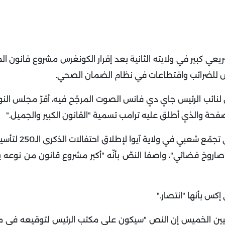
يعي كبير في ولايته الثانية بعد إقرار الكونغرس مشروع قانون الم
فض للضرائب واقتطاعات في نظام الضمان الصحي
.
نائب الرئيس جاي دي فانس الصوت المرجّح فيه، أقرّ مجلس الن
".
وأشاد ترامب بالمصادقة في تصريح أدلى به قبي
"صاروخ فضائي"، واصفا النصّ بأنّه "أكبر مشروع قانون من نوعه ي
إكس بأنها "انتصار
".
فيين الخميس إن النص "سيكون على مكتب الرئيس لتوقيعه في مر