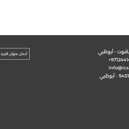
ياقوت - أبوظبي
+9712441
info@ics
5 - أبوظبي