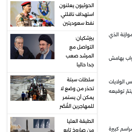
الحوثيون يعلنون
استهداف ناقلتي
نفط سعوديتين
وازنة الذي
بيزشكيان:
التواصل مع
المرشد صعب
واب بهامش
جدا حاليا
سلطات سبتة
ل توجّهه إلى تجمّع شعبي في ولاية آيوا لإطلاق احتفالات الذكرى الـ250 لتأسيس الولايات
تحذر من وضع لا
تمّ توقيعه
يمكن أن يستمر
للمهاجرين القُصّر
الطبقة العليا
اسم كبيرة
من صاروخ تابع