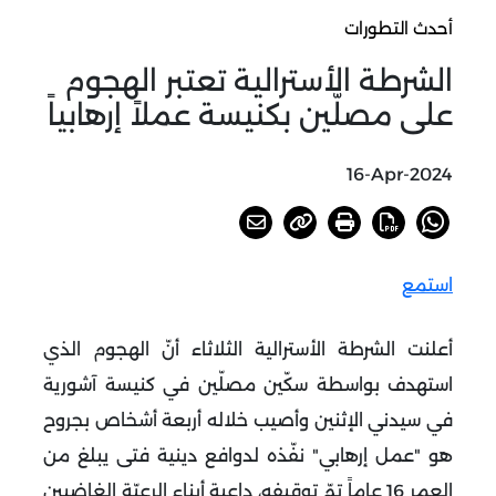
أحدث التطورات
الشرطة الأسترالية تعتبر الهجوم
على مصلّين بكنيسة عملاً إرهابياً
16-Apr-2024
استمع
أعلنت الشرطة الأسترالية الثلاثاء أنّ الهجوم الذي
استهدف بواسطة سكّين مصلّين في كنيسة آشورية
في سيدني الإثنين وأصيب خلاله أربعة أشخاص بجروح
هو "عمل إرهابي" نفّذه لدوافع دينية فتى يبلغ من
العمر 16 عاماً تمّ توقيفه، داعية أبناء الرعيّة الغاضبين