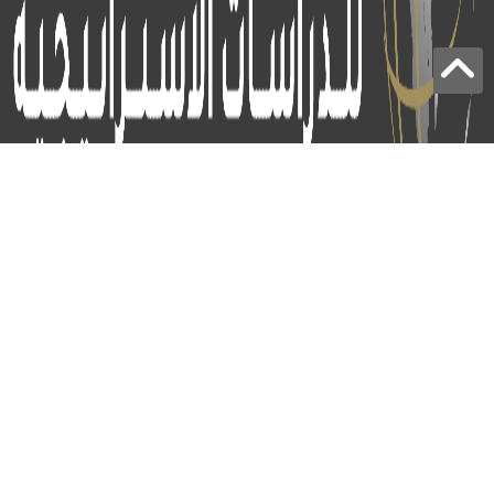
برج الياقوت - أبوظبي
+97124414113
:
info@icss.ae
:
ص.ب
54510 - أبوظبي