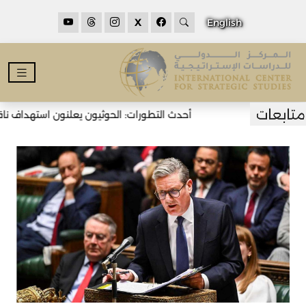
X
English
أحدث التطورات: الحوثيون يعلنون استهداف ناقل