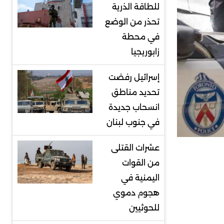
للطاقة الذرية
تحذر من الوضع
في محطة
زابوريجيا
إسرائيل رفضت
تحديد مناطق
انسحاب جديدة
في جنوب لبنان
عشرات القتلى
من القوات
اليمنية في
هجوم دموي
للحوثيين