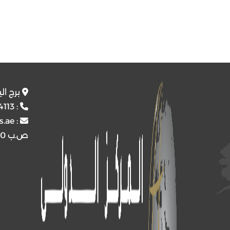
برج ال
4113
:
s.ae
:
ص.ب
4510