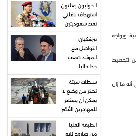
الحوثيون يعلنون
استهداف ناقلتي
نفط سعوديتين
ية
.
ويواجه
بيزشكيان:
التواصل مع
المرشد صعب
انا في "مراحل متقدّمة من التخطيط
جدا حاليا
سلطات سبتة
أنه ما زال
تحذر من وضع لا
يمكن أن يستمر
للمهاجرين القُصّر
الطبقة العليا
من صاروخ تابع