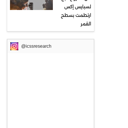
لسبايس إكس
ارتطمت بسطح
القمر
@icssresearch