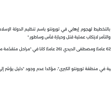
بالتخطيط لهجوم إرهابي في تورونتو باسم تنظيم الدولة الإسلام
التآمر لارتكاب عملية قتل وحيازة فأس وساطور
".
وأفاد بيان لشرطة الخيالة الكندية الملكية بأن أحمد الديدي (62 عاما) ومصطفى الديدي (26 عاما) ك
ية في منطقة تورونتو الكبرى"، مؤكدا عدم وجود "دليل يؤشر إلى 