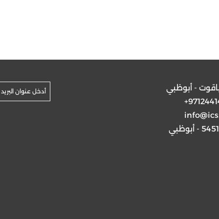
ياقوت - أبوظبي
+9712441
info@ics
5 - أبوظبي