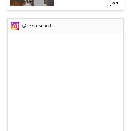
القمر
@icssresearch