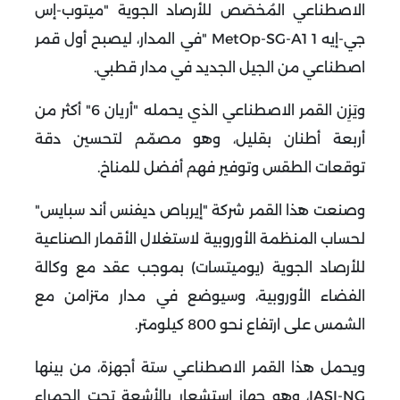
الاصطناعي المُخصَص للأرصاد الجوية "ميتوب-إس
جي-إيه 1
" MetOp-SG-A1
في المدار، ليصبح أول قمر
اصطناعي من الجيل الجديد في مدار قطبي
.
ويَزِن القمر الاصطناعي الذي يحمله "أريان 6" أكثر من
أربعة أطنان بقليل، وهو مصمّم لتحسين دقة
توقعات الطقس وتوفير فهم أفضل للمناخ
.
وصنعت هذا القمر شركة "إيرباص ديفنس أند سبايس"
لحساب المنظمة الأوروبية لاستغلال الأقمار الصناعية
للأرصاد الجوية (يوميتسات) بموجب عقد مع وكالة
الفضاء الأوروبية، وسيوضع في مدار متزامن مع
الشمس على ارتفاع نحو 800 كيلومتر
.
ويحمل هذا القمر الاصطناعي ستة أجهزة، من بينها
IASI-NG
، وهو جهاز استشعار بالأشعة تحت الحمراء