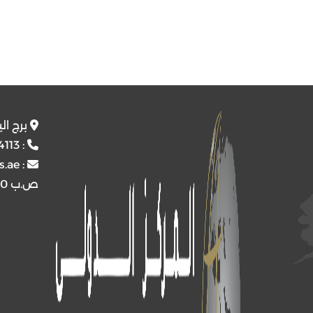
برج ال
4113
:
s.ae
:
ص.ب
4510