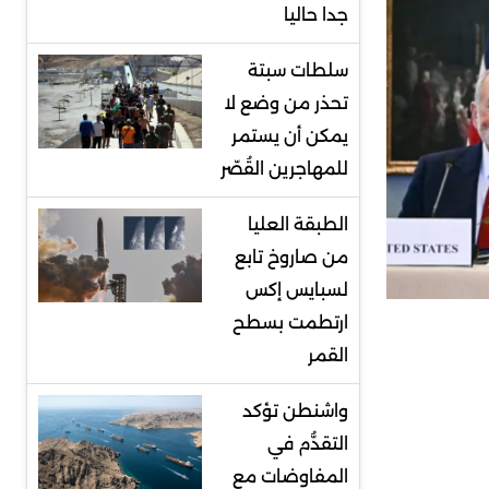
جدا حاليا
سلطات سبتة
تحذر من وضع لا
يمكن أن يستمر
للمهاجرين القُصّر
الطبقة العليا
من صاروخ تابع
لسبايس إكس
ارتطمت بسطح
القمر
واشنطن تؤكد
التقدُّم في
المفاوضات مع