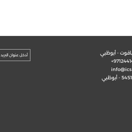
ياقوت - أبوظبي
+9712441
info@ics
5 - أبوظبي