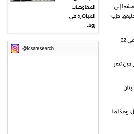
مشيرا إلى
المفاوضات
حليفها حزب
المباشرة في
روما
ولفت البيان إلى أن الجانبين اتفقا على إجراء المزيد من المحادثات بشأن "المسارات السياسية والأمنية خلال الأسبوع الذي يبدأ في 22
@icssresearch
 حين تصر
بنان
ل، وهذا ما