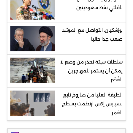
ناقلتي نفط سعوديتين
بيزشكيان: التواصل مع المرشد
صعب جدا حاليا
سلطات سبتة تحذر من وضع لا
يمكن أن يستمر للمهاجرين
القُصّر
الطبقة العليا من صاروخ تابع
لسبايس إكس ارتطمت بسطح
القمر