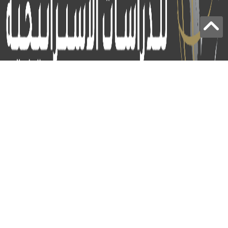
برج الياقوت - أبوظبي
+97124414113
:
info@icss.ae
:
ص.ب
54510 - أبوظبي
اشتراك