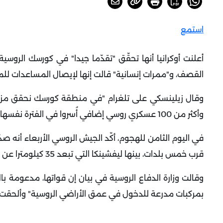
استمع
أعلنت أوكرانيا أنها تحقّق "تقدّما جيدا" في كورسك الروسي
القصف، و"ممرات إنسانية" قالت إنها لإيصال المساعدات للم
وقال زيلينسكي على تلغرام "في منطقة كورسك نحقق مزيدا
وأكثر من 100 عسكري روسي إضافي أُسروا في الفترة نفسها... هذا سيسرع عودة شباننا وشاباتنا إلى الوطن
في اليوم الثامن للهجوم، أكّد الجيش الروسي الأربعاء أنه
قرب خمس بلدات، بينها ليفشينكا التي تبعد 35 كيلومترا عن أوكرانيا
وقالت وزارة الدفاع الروسية في بيان إن قواتها، مدعومة
بمركبات مدرعة للدخول في عمق الأراضي الروسية" وألحقت با