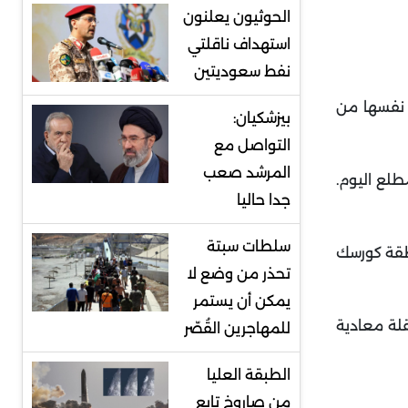
الحوثيون يعلنون
استهداف ناقلتي
نفط سعوديتين
ة نفسها من
بيزشكيان:
التواصل مع
المرشد صعب
لع اليوم.
جدا حاليا
سلطات سبتة
نطقة كورسك
تحذر من وضع لا
يمكن أن يستمر
قلة معادية
للمهاجرين القُصّر
الطبقة العليا
من صاروخ تابع