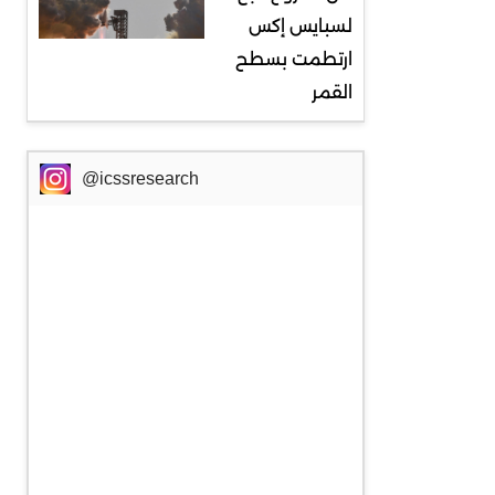
لسبايس إكس
ارتطمت بسطح
القمر
@icssresearch