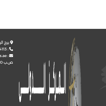
برج ال
4113
:
s.ae
:
ص.ب
4510