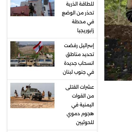
للطاقة الذرية
تحذر من الوضع
في محطة
زابوريجيا
إسرائيل رفضت
تحديد مناطق
انسحاب جديدة
في جنوب لبنان
عشرات القتلى
من القوات
اليمنية في
هجوم دموي
للحوثيين