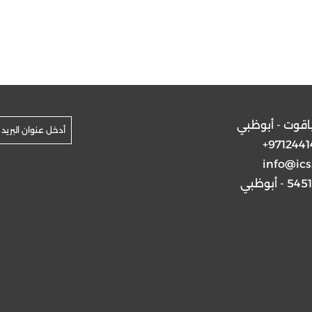
ياقوت - أبوظبي
+9712441
info@ics
5 - أبوظبي