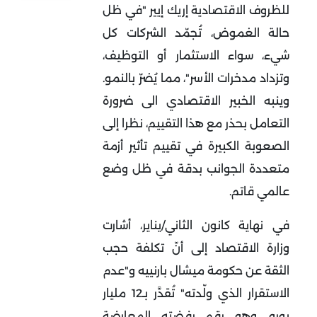
للظروف الاقتصادية إريك إيير "في ظل
حالة الغموض، تُجمّد الشركات كل
شيء، سواء الاستثمار أو التوظيف،
وتزداد مدخرات الأسر"، مما يُضرّ بالنمو
.
وينبه الخبير الاقتصادي الى ضرورة
التعامل بحذر مع هذا التقييم، نظرا إلى
الصعوبة الكبيرة في تقييم تأثير أزمة
متعددة الجوانب بدقة في ظل وضع
عالمي قاتم
.
في نهاية كانون الثاني/يناير، أشارت
وزارة الاقتصاد إلى أنّ تكلفة حجب
الثقة عن حكومة ميشال بارنييه و"عدم
الاستقرار الذي ولّدته" تُقدَّر بـ12 مليار
يورو، وهو رقم رفضته المعارضة