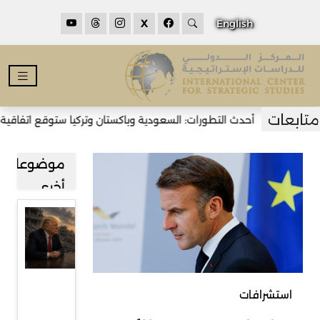
X
English
أحدث التطورات: السعودية وباكستان وتركيا ستوقع اتفاقية دفاع
موضوعات
أخرى
خطة
غزة بين
تجاوز
خلافاتها
استشرافات
ومرحلة