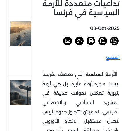
تداعيات متعددة للأزمة
جمود
السياسية في فرنسا
جديدة
الحوثيون
08-Oct-2025
وورقة البحر
الأحمر:
التداعيات
استمع
الأمنية
والاقتصادية
الأزمة السياسية التي تعصف بفرنسا
ليست مجرد أزمة عابرة، بل هي أزمة
الناتو..
بنيوية تعكس تحولات عميقة في
معضلة
الهوية
المشهد السياسي والاجتماعي
ومستقبل
الفرنسي،
تداعياتها تتجاوز حدود باريس
الأمن
لتطال مستقبل الاتحاد الأوروبي
الجماعي
واستقرار منطقة اليورو، بل وحتى