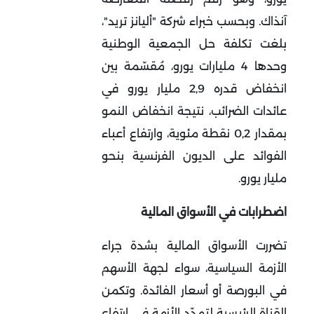
آنذاك
.
وبحسب خبراء شركة "أليانز تريد"،
بلغت تكلفة حل الجمعية الوطنية
وحدها 4 مليارات يورو، مُقسّمة بين
انخفاض قدره 2,9 مليار يورو في
عائدات الضرائب، نتيجة انخفاض النمو
بمقدار 0,2 نقطة مئوية، وارتفاع أعباء
الفوائد على الديون الفرنسية بنحو
مليار يورو
.
اضطرابات في الأسواق المالية
تضررت الأسواق المالية بشدة جراء
الأزمة السياسية، سواء لجهة الأسهم
في البورصة أو أسعار الفائدة
.
وتكمن
القناة الرئيسية لتمدّد الأزمة في ارتفاع