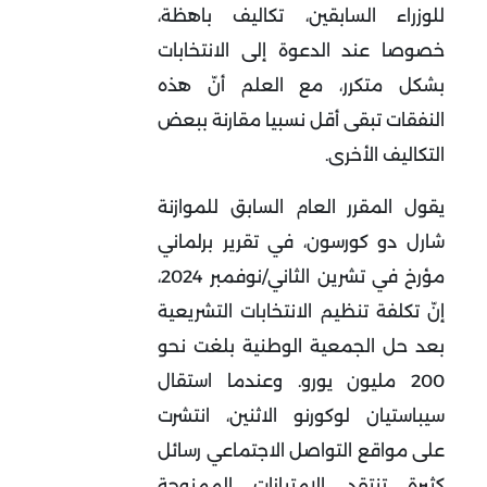
للوزراء السابقين، تكاليف باهظة،
خصوصا عند الدعوة إلى الانتخابات
بشكل متكرر، مع العلم أنّ هذه
النفقات تبقى أقل نسبيا مقارنة ببعض
التكاليف الأخرى
.
يقول المقرر العام السابق للموازنة
شارل دو كورسون، في تقرير برلماني
مؤرخ في تشرين الثاني/نوفمبر 2024،
إنّ تكلفة تنظيم الانتخابات التشريعية
بعد حل الجمعية الوطنية بلغت نحو
200 مليون يورو
.
وعندما استقال
سيباستيان لوكورنو الاثنين، انتشرت
على مواقع التواصل الاجتماعي رسائل
كثيرة تنتقد الامتيازات الممنوحة