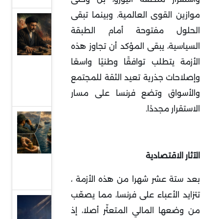
موازين القوى العالمية. وبينما تبقى
سلوك
الحلول مفتوحة أمام الطبقة
إيران
السياسية، يبقى المؤكد أن تجاوز هذه
والمخاوف
الأزمة يتطلب توافقًا وطنيًا واسعًا
من تغيير
وإصلاحات جذرية تعيد الثقة للمجتمع
طبيعة
والأسواق وتضع فرنسا على مسار
الحرب
الاستقرار مجددًا
.
الأبعاد
الاستراتيجية
لقضية
الآثار الاقتصادية
رسوم ممر
هرمز
بعد ستة عشر شهرا من هذه الأزمة ،
تتزايد الأعباء على فرنسا، مما يصعّب
تحديات
من وضعها المالي المتعثّر أصلا، إذ
حصر