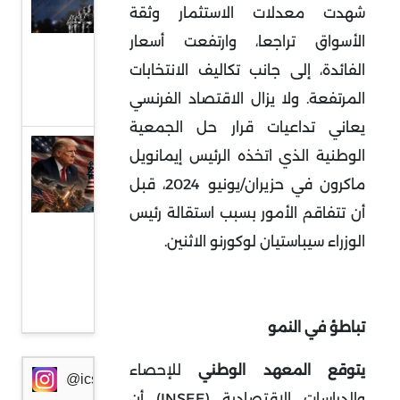
شهدت معدلات الاستثمار وثقة
السلاح
الأسواق تراجعا، وارتفعت أسعار
بيد
الفائدة، إلى جانب تكاليف الانتخابات
الدولة
المرتفعة
.
ولا يزال الاقتصاد الفرنسي
العراقية
يعاني تداعيات قرار حل الجمعية
تفكيك
الوطنية الذي اتخذه الرئيس إيمانويل
العقد
ماكرون في حزيران/يونيو 2024، قبل
الأساسية
أن تتفاقم الأمور بسبب استقالة رئيس
في
الوزراء سيباستيان لوكورنو الاثنين
.
المفاوضات
الإيرانية-
الأمريكية
تباطؤ في النمو
يتوقع المعهد الوطني
للإحصاء
@icssresearch
والدراسات الاقتصادية
(INSEE)
أن