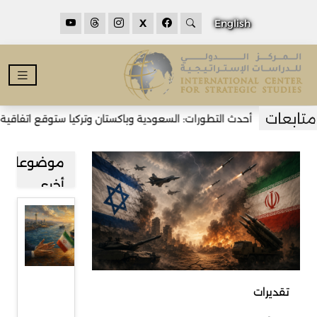
X
English
أحدث التطورات: السعودية وباكستان وتركيا ستوقع اتفاقية دفا
موضوعات
أخرى
مضيق
هرمز بين
طهران
ومسقط
تقديرات
وآفاق