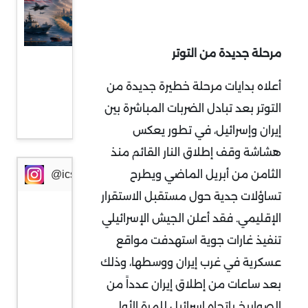
بين
الهدنة
مرحلة جديدة من التوتر
الهشة
والحرب
أعلاه بدايات مرحلة خطيرة جديدة من
منخفضة
التوتر بعد تبادل الضربات المباشرة بين
الوتيرة
إيران وإسرائيل، في تطور يعكس
هشاشة وقف إطلاق النار القائم منذ
الثامن من أبريل الماضي ويطرح
@icssresearch
تساؤلات جدية حول مستقبل الاستقرار
الإقليمي. فقد أعلن الجيش الإسرائيلي
تنفيذ غارات جوية استهدفت مواقع
عسكرية في غرب إيران ووسطها، وذلك
بعد ساعات من إطلاق إيران عدداً من
الصواريخ باتجاه إسرائيل للمرة الأولى