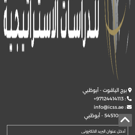
برج الياقوت - أبوظبي
+97124414113
:
info@icss.ae
:
ص.ب
54510 - أبوظبي