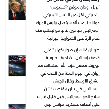
ترامب
أبريل
.
وكان موقع "أكسيوس"
وبوتين
الأميركي نقل عن الرئيس الأميركي
ووعود
دونالد ترامب أنه سيتصل برئيس الوزراء
وقف
الإسرائيلي بنيامين نتانياهو ليطلب منه
الحرب
عدم الردّ على الصواريخ الإيرانية
.
الروسية
الأوكرانية
طهران
قالت
إن صواريخها ردّ على
قصف إسرائيل الضاحية الجنوبية
مفاوضات
لبيروت، معقل حزب الله المتحالف مع
سويسرا ..
إيران، في اليوم المئة من الحرب في
فهم
مجريات
الشرق الأوسط
.
وقال الجيش
الجولة
الإسرائيلي في بيان مقتضب "شنّ
الأولى
سلاح الجو الإسرائيلي قبل قليل غارات
على أهداف عسكرية. فرانس برس
الخليج