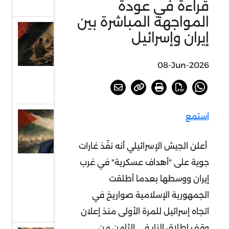
قراءة في عودة
التفاوض
المواجهة المباشرة بين
العراق..
إيران وإسرائيل
بين
مشروعي
08-Jun-2026
الدولة
والسلاح
استمع
دلالات
انتخاب
أعلن الجيش الإسرائيلي أنه نفّذ غارات
الحية
جوية على "أهداف عسكرية" في غرب
رئيسا
للمكتب
إيران ووسطها بعدما أطلقت
السياسي
الجمهورية الإسلامية صواريخ في
لحماس
اتجاه إسرائيل للمرة الأولى منذ إعلان
وقف إطلاق النار في الثامن من