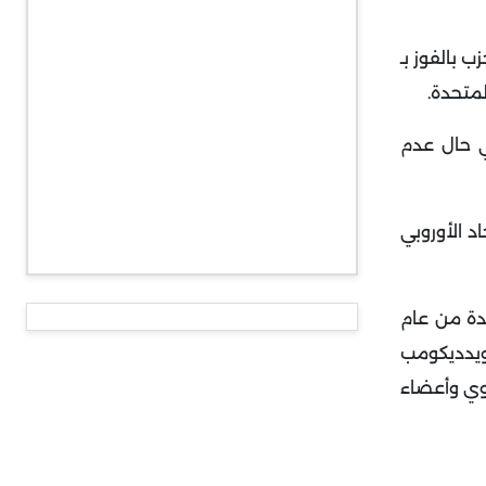
تخابي للحزب بالفوز بـ
.
في حال عدم
قرار الاستفتاء لعام 2016، ورغبوا بترك الاتحاد الأوروبي
حدة من عام
ثل آن ويدديكومب
اوي وأعضاء