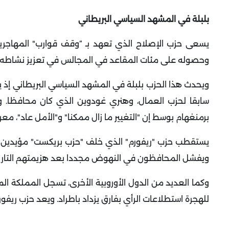
بلبلة في المشهد السياسي البريطاني
يسعى حزب الإصلاح الذي تعهد بـ “وقف قوارب" المهاجرين 
وحصوله على مئات المقاعد في المجالس في تعزيز نشاطه الشعب
ويحدث هذا الحزب بلبلة في المشهد السياسي البريطاني إذ
سابقا لحزب العمال، وهنري غودوين الذي كان محافظا. و
برمنغهام بوسط إن "التغيير ما زال ممكنا" و"الأمل عاد"، مع
ويفشل المحافظون في النهوض مجددا بعد هزيمتهم التاري
وكما العديد من الدول الأوروبية الأخرى، تسجل المملكة ال
للهجرة استطلاعات الرأي بفارق يزداد باطراد. ويعد حزب ريفورم بحسب أرقامه أكثر من 240 الف 