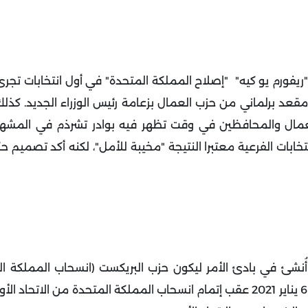
ب اليميني المتطرف "ريفورم يو كيه" "إصلاح المملكة المتحدة" في أول انتخابات تج
 مقعد برلماني من حزب العمال بزعامة رئيس الوزراء الجديد. كذلك
مال والمحافظين في وقت تظهر فيه بوادر تشرذم في المشه
خابات الفرعية معتبرا النتيجة "مخيبة للأمل"، لكنه أكد تصميم 
نشئ في بادئ الأمر ليكون حزب البريكست (انسحاب المملكة ا
الاتحاد الأوروبي) وذلك في نوفمبر 2018، وأُعيد تسميته في 6 يناير 2021 عقب إتمام انسحاب المملكة المتحدة من