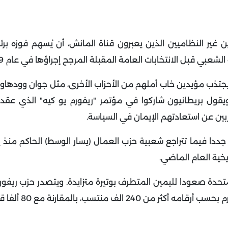
غير النظاميين الذين يعبرون قناة المانش، أن يُسهم فوزه برئ
ي قبل الانتخابات العامة المقبلة المرجح إجراؤها في عام 2029
 يجتذب مؤيدين خاب أملهم من الأحزاب الأخرى، مثل جوان وودها
يقول بريطانيون شاركوا في مؤتمر "ريفورم يو كيه" الذي عقد
ربين عن استعادتهم الإيمان في السياسة
.
خية العام الماضي
.
متحدة صعودا لليمين المتطرف بوتيرة متزايدة. ويتصدر حزب ريفو
منتسب، بالمقارنة مع 80 ألفا قبل عام