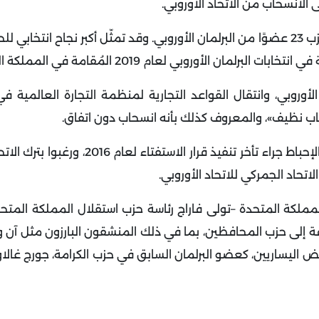
 الانسحاب من الاتحاد الأوروبي
.
قبل انسحاب المملكة المتحدة من الاتحاد الأوروبي، ضم الحزب 23 عضوًا من البرلمان الأوروبي. وقد تمثّل أكبر نجاح ان
لأوروبي، وانتقال القواعد التجارية لمنظمة التجارة العالمية 
سحاب نظيف»، والمعروف كذلك بأنه انسحاب دون اتفاق
.
باعتباره حزبًا شعبويًا، استمد تأييده من أولئك الذين شعروا بالإحباط جراء تأخر تنفيذ 
اتحاد الجمركي للاتحاد الأوروبي
.
لمملكة المتحدة –تولى فاراج رئاسة حزب استقلال المملكة المت
 2009 ومن عام 2010 إلى عام 2016– بالإضافة إلى حزب المحافظين، بما في ذلك المنشقون البارزون م
ض اليساريين، كعضو البرلمان السابق في حزب الكرامة، جورج غال