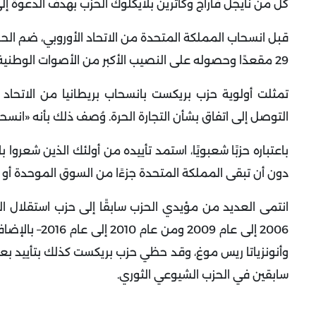
كل من نايجل فاراج وكاثرين بلايكلوك الحزب بهدف الدعوة إلى
29 مقعدًا وحصوله على النصيب الأكبر من الأصوات الوطنية في انتخابات البرلمان الأوروبي لعام 2019 المُقامة في المملكة المتحدة
تمثلت أولوية حزب بريكست بانسحاب بريطانيا من الاتحاد ا
التوصل إلى اتفاق بشأن التجارة الحرة. وُصف ذلك بأنه «ان
دون أن تبقى المملكة المتحدة جزءًا من السوق الموحدة أو ال
انتمى العديد من مؤيدي الحزب سابقًا إلى حزب استقلال ا
2006 إلى عام
وأنونزياتا ريس موغ، وقد حظي حزب بريكست كذلك بتأييد بع
سابقين في الحزب الشيوعي الثوري
.