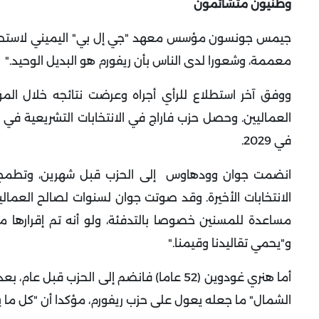
وطنيون متشائمون
جيمس جونسون مؤسس معهد "جي إل بي" اليميني لاستطلاعات
معممة، وشعورا لدى الناس بأن ريفورم هو البديل الوحيد
".
في 2029
.
انضمت جوان وودهاوس إلى الحزب قبل شهرين، وتطمح للتر
الانتخابات الأخيرة. وقد صوتت جوان لسنوات لصالح العماليي
مساعدة للمسنين خصوصا بالتدفئة، ولو أنه تم إقرارها مج
و"يحمي تقاليدنا وقيمنا
".
أما هنري غودوين (52 عاما) فانضم إلى الحزب
الشمال" ما جعله يعول على حزب ريفورم، مؤكدا أن "كل ما يد