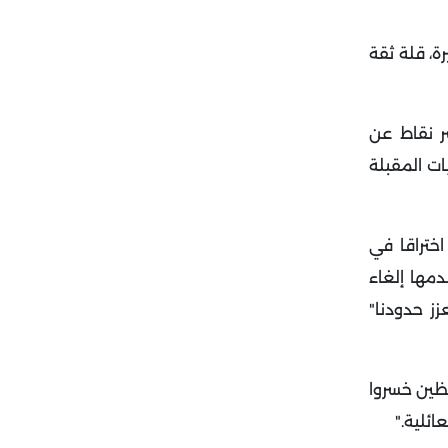
، قلة ثقة
ا الأصوات، بزيادة عشر نقاط عن
 تجري الانتخابات المقبلة
ختراقا في
دمها إلغاء
زز حدودنا"
حافظين خسروا
ائلية
".