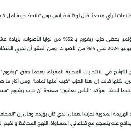
 الرأي متحدثا قال لوكالة فرانس برس "نلاحظ خيبة أمل كبيرة
ووفق آخر استطلاع للرأي أجراه وعرضت نتائجه خلال المؤتمر، يحظى حزب ريفورم بـ 32% من نواي
العماليين. وحصل حزب فاراج في الانتخابات التشريعية في يوليو 2024 على 14% من الأصوات. ومن المقرر أن
شح في الانتخابات المحلية المقبلة، بعدما حقق "ريفورم" ا
ن، لكنها قالت إن هذا الحزب "خيب أملها تماما". ومن أكثر ما ص
ددا لاحقا. وتؤكد "الناس يعانون" معتبرة أن حزب ريفورم "سيع
 قبل عام، بعد الهزيمة المدوية لحزب العمال الذي كان يؤيده. وقال إن "الم
افع عنه ينسجم مع قناعاتي، المساواة، النهج المحافظ والقيم الع