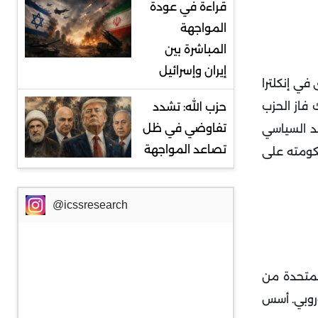
قراءة في عودة
المواجهة
المباشرة بين
إيران وإسرائيل
رى في إنكلترا
 فاز الحزب
حزب الله: تشدد
تفاوضي في ظل
د السياسي
تصاعد المواجهة
حكومته على
@icssresearch
لمتحدة من
 الاتحاد الأوروبي. أسس