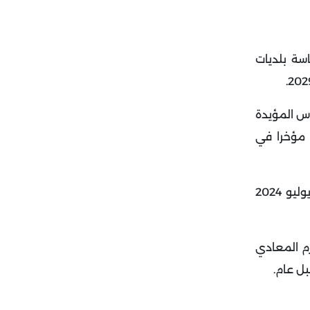
اسة بلديات
.
وس المؤيدة
 مؤخرا في
يستقطب حزب "ريفورم" الذي خلف "حزب بريكست" مؤيدين جددا فيما تتراجع شعبية حزب العمال (يسار الوسط) الحاكم منذ يوليو 2024
رم المعادي
.