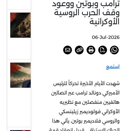
ترامب وبوتين ووعود
التفاوض
وقف الحرب الروسية
العراق..
الأوكرانية
بين
مشروعي
06-Jul-2026
الدولة
والسلاح
استمع
دلالات
انتخاب
شهدت الأيام الأخيرة تحركاً للرئيس
الحية
الأميركي دونالد ترامب عبر اتصالين
رئيسا
للمكتب
هاتفيين منفصلين مع نظيريه
السياسي
الأوكراني فولوديمير زيلينسكي
لحماس
والروسي فلاديمير بوتين. يأتي هذا
الحراك الاستباقي قبيل انعقاد قمة