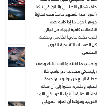
مفاوضات
حلف شمال الأطلسي (الناتو) في تركيا
سويسرا ..
(أنقرة) هذا الأسبوع، حاملاً معه تساؤلاً
فهم
جوهرياً حول ما إذا كانت هذه
مجريات
الاتصالات كافية لإيجاد حل نهائي
الجولة
لحرب دخلت عامها الخامس وتخطت
الأولى
كل الحسابات التقليدية للقوى
الخليج
العظمى
.
بين
وبحسب ما نقلته وكالات الأنباء وصف
الهدنة
زيلينسكي محادثته مع ترامب خلال
الهشة
والحرب
عطلة الرابع من يوليو بأنها جيدة
منخفضة
للغاية ومثمرة، مشيراً إلى أن هناك
الوتيرة
احتمالاً حقيقياً لإنهاء الحرب في الأمد
القريب، ومؤكداً أن العزم الأمريكي
قراءة