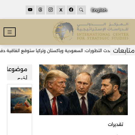
X
English
أحدث التطورات: السعودية وباكستان وتركيا ستوقع اتفاقية دفاع مش
موضوعات
أخرى
مضيق
هرمز بين
طهران
ومسقط
تقديرات
وآفاق