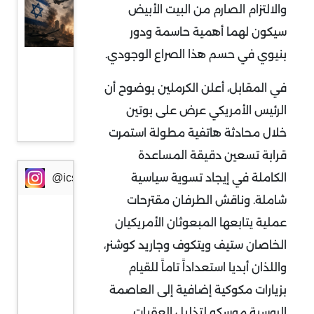
والالتزام الصارم من البيت الأبيض
في
سيكون لهما أهمية حاسمة ودور
عودة
بنيوي في حسم هذا الصراع الوجودي
.
المواجهة
المباشرة
في المقابل، أعلن الكرملين بوضوح أن
بين إيران
الرئيس الأمريكي عرض على بوتين
وإسرائيل
خلال محادثة هاتفية مطولة استمرت
قرابة تسعين دقيقة المساعدة
الكاملة في إيجاد تسوية سياسية
@icssresearch
شاملة. وناقش الطرفان مقترحات
عملية يتابعها المبعوثان الأمريكيان
الخاصان ستيف ويتكوف وجاريد كوشنر،
واللذان أبديا استعداداً تاماً للقيام
بزيارات مكوكية إضافية إلى العاصمة
الروسية موسكو لتذليل العقبات.