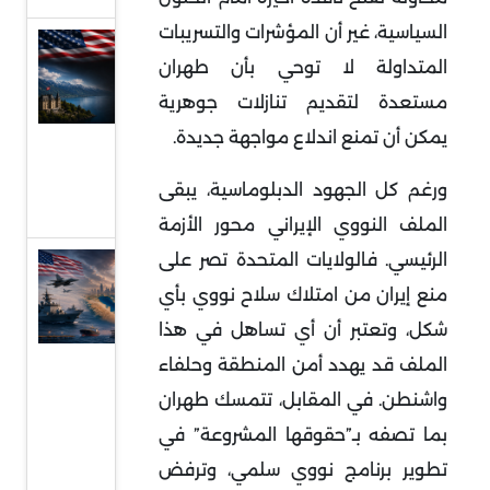
السياسية، غير أن المؤشرات والتسريبات
مفاوضات
المتداولة لا توحي بأن طهران
سويسرا ..
مستعدة لتقديم تنازلات جوهرية
فهم
يمكن أن تمنع اندلاع مواجهة جديدة
.
مجريات
الجولة
ورغم كل الجهود الدبلوماسية، يبقى
الأولى
الملف النووي الإيراني محور الأزمة
الرئيسي. فالولايات المتحدة تصر على
الخليج
منع إيران من امتلاك سلاح نووي بأي
بين
شكل، وتعتبر أن أي تساهل في هذا
الهدنة
الهشة
الملف قد يهدد أمن المنطقة وحلفاء
والحرب
واشنطن. في المقابل، تتمسك طهران
منخفضة
بما تصفه بـ”حقوقها المشروعة” في
الوتيرة
تطوير برنامج نووي سلمي، وترفض