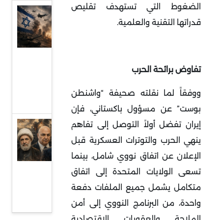
الضغوط التي تستهدف تقليص
قراءة
قدراتها التقنية والعلمية
.
في
عودة
المواجهة
تفاوض برائحة الحرب
المباشرة
بين إيران
ووفقاً لما نقلته صحيفة “واشنطن
وإسرائيل
بوست” عن مسؤول باكستاني، فإن
إيران تفضل أولاً التوصل إلى تفاهم
حزب الله:
ينهي الحرب والتوترات العسكرية قبل
تشدد
تفاوضي
الإعلان عن اتفاق نووي شامل، بينما
في ظل
تسعى الولايات المتحدة إلى اتفاق
تصاعد
متكامل يشمل جميع الملفات دفعة
المواجهة
واحدة، من البرنامج النووي إلى أمن
الملاحة والعقوبات الاقتصادية