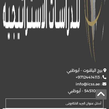
برج الياقوت - أبوظبي
+97124414113
:
info@icss.ae
:
ص.ب
54510 - أبوظبي