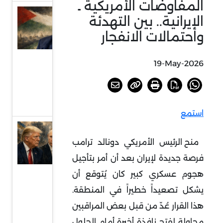
المفاوضات الأمريكية ـ
دلالات
الإيرانية.. بين التهدئة
انتخاب
واحتمالات الانفجار
الحية
رئيسا
19-May-2026
للمكتب
السياسي
لحماس
استمع
ترامب
منح الرئيس الأمريكي دونالد ترامب
وبوتين
فرصة جديدة لإيران بعد أن أمر بتأجيل
ووعود
وقف
هجوم عسكري كبير كان يُتوقع أن
الحرب
يشكل تصعيداً خطيراً في المنطقة.
الروسية
هذا القرار عُدّ من قبل بعض المراقبين
الأوكرانية
محاولة لفتح نافذة أخيرة أمام الحلول