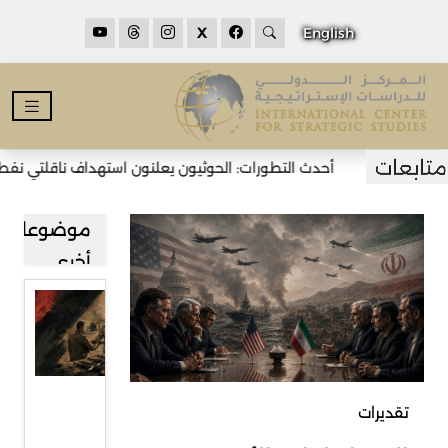
X
English
أحدث التطورات: الحوثيون يعلنون استهداف ناقلتي نفط سعود
موضوعات
أخرى
العراق..
بين
مشروعي
الدولة
تقديرات
والسلاح