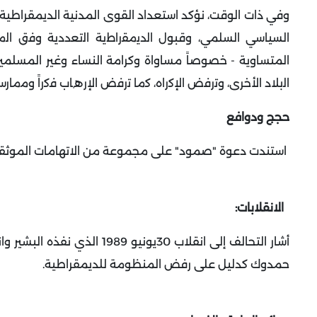
وفي ذات الوقت، نؤكد استعداد القوى المدنية الديمقراطية ﻟ
السياسي السلمي، وقبول اﻟدﯾﻣﻘراطﯾﺔ اﻟﺗﻌددﯾﺔ وﻓق اﻟﻣوا
المتساوية - خصوصاً مساواة وكرامة النساء وغير المسلمين 
اﻟﺑﻼد الأخرى، وﺗرﻓض اﻹﻛراه، ﻛﻣﺎ ﺗرﻓض اﻹرھﺎب ﻓﻛراً وﻣﻣﺎرﺳ
حجج ودوافع
استندت دعوة "صمود" على مجموعة من الاتهامات الموثق
الانقلابات
:
حمدوك كدليل على رفض المنظومة للديمقراطية
.