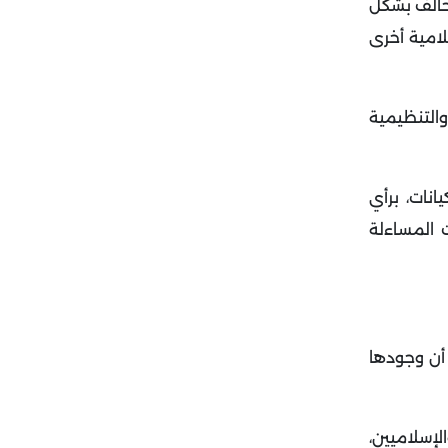
تحالف بشكل
امية أخرى
والتنظيمية
نات، برأي
ت المساءلة
 أن وجودها
لإسلاميين،