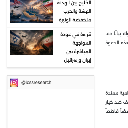
الخليج بين الهدنة
الهشة والحرب
منخفضة الوتيرة
بيانًا دعا
قراءة في عودة
هذه الدعوة
المواجهة
المباشرة بين
إيران وإسرائيل
@icssresearch
ﻣﯾﺔ ﻣﻣﺗدة
قف ضد خيار
اً قاطعاً