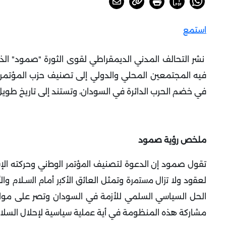
استمع
نشر التحالف المدني الديمقراطي لقوى الثورة "صمود" الذي
فيه المجتمعين المحلي والدولي إلى تصنيف حزب المؤتمر ا
في خضم الحرب الدائرة في السودان، وتستند إلى تاريخ طو
ملخص رؤية صمود
تقول صمود إن الدعوة لتصنيف اﻟﻣؤﺗﻣر اﻟوطﻧﻲ وحركته ال
ﻟﻌﻘود وﻻ ﺗزال ﻣﺳﺗﻣرة وتمثل اﻟﻌﺎﺋق اﻷﻛﺑر أﻣﺎم اﻟﺳـﻼم وا
الحل السياسي السلمي للأزمة في السودان وتصر على مواص
مشاركة هذه المنظومة في أية ﻋﻣﻠﯾﺔ سياسية لإحلال السلام