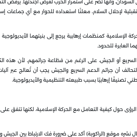
 السودان، وأنها تصر على استمرار الحرب لفرض أجندتها. يرفض ال
ة لإحلال السلام، معلنًا استعداده للحوار مع أي جماعات إسل
 الإسلامية كمنظمات إرهابية يرجع إلى بنيتهما الأيديولوجية 
ا العابرة للحدود.
سريع أو الجيش، على الرغم من فظاعة جرائمهم، لأن هذه الكيا
ر التحالف أن جرائم الدعم السريع والجيش يجب أن تُعالج عبر آليا
لوطني تصنيفًا إرهابيًا بسبب طبيعته التنظيمية والأيديولوجية.
 الرؤى حول كيفية التعامل مع الحركة الإسلامية، لكنها تتفق على
 نشره موقع (الراكوبة) أكد على ضرورة فك الارتباط بين الجيش وا