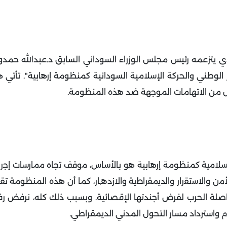
 يتزعمه رئيس مجلس الوزراء السوداني السابق د.عبدالله حمدوك 
لوطني والحركة الإسلامية السودانية كمنظومة إرهابية". تأتي 
يل من الاتهامات الموجهة ضد هذه المنظومة
.
إﺳﻼﻣﯾﺔ كمنظومة إرهابية هو ﺑﺎﻷﺳﺎس، ﻣوﻗف ﺗﺟﺎه ﻣﻣﺎرﺳﺎت إﺟرا
ﻷﻣن واﻻﺳﺗﻘرار واﻟدﯾﻣﻘراطﯾﺔ واﻻزدھﺎر، كما أن هذه المنظومة ت
لة الحرب لفرض أجندتها الإقصائية. وبسبب ذلك كله، نرفض رفض
 واسترداد مسار التحول المدني الديمقراطي
.