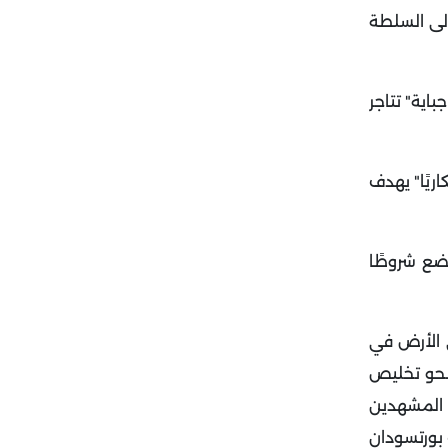
إلى السلطة
اية" تتاجر
ريًا" يهدف
ضع شروطًا
 الأرض في
 نحو تخليص
 المشهدين
 بورتسودان