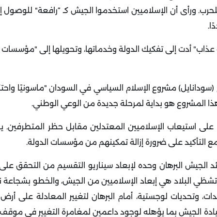
للحرب. ورأى أن الإسلاميين استخدموا الجيش كـ “رافعة" للوصول 
ًا
.
ذاب" أدت إلى تفكيك الدولة وخدماتها، وتحويلها إلى "مؤسسات جب
(سودانايل) مشروع الإسلام السياسي في السودان "ماسونيًا واحتكا
ذا المشروع هو بداية لمرحلة جديدة من الوعي الوطني
.
م على استيعاب الإسلاميين المعتدلين مقابل حظر المتطرفين. ي
 مع التأكيد على ضرورة إزالة تمكينهم من مؤسسات الدولة
.
 الجيش البرهان وحده لإبعاد سيناريو التقسيم من التحقق على
ا تشظي البلاد هي إبعاد الإسلاميين من الجيش، والخطو بشجاعة
، وتحديات لوجستية، أمام البرهان لتغيير المعادلة على أرض
قيادة الجيش بما يؤهله لوجود داعمين لمغامرة التغيير في موقف