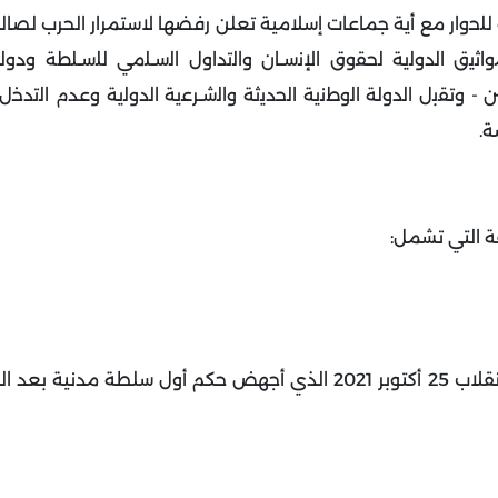
ﻠﺣوار ﻣﻊ أية جماعات إسلامية تعلن رفضها لاستمرار الحرب لصالح
ﺛﯾق اﻟدوﻟﯾﺔ ﻟﺣﻘوق الإﻧﺳـﺎن واﻟﺗداول اﻟﺳـﻠﻣﻲ ﻟﻠﺳـﻠطﺔ ودوﻟﺔ
- وﺗﻘﺑل اﻟدوﻟﺔ اﻟوطﻧﯾﺔ اﻟﺣدﯾﺛﺔ واﻟﺷـرﻋﯾﺔ اﻟدوﻟﯾﺔ وعدم اﻟﺗد
ﺔ
.
ة التي تشمل
:
أشار التحالف إلى انقلاب 30يونيو 1989 الذي نفذه البشير وانقلاب 25 أكتوبر 2021 الذي أجهض حكم أول سلط