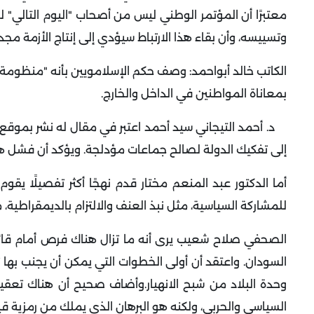
معتبرًا أن المؤتمر الوطني ليس من أصحاب "اليوم التالي" 
وتسييسه، وأن بقاء هذا الارتباط سيؤدي إلى إنتاج الأزمة مجدد
الكاتب
خالد أبواحمد: وصف حكم الإسلامويين بأنه "منظومة ع
بمعاناة المواطنين في الداخل والخارج
.
د. أحمد التيجاني سيد أحمد اعتبر في مقال له نشر بموقع 
إلى تفكيك الدولة لصالح جماعات مؤدلجة. ويؤكد أن فشل ه
أما الدكتور
عبد المنعم مختار قدم نهجًا أكثر تفصيلًا يقو
للمشاركة السياسية، مثل نبذ العنف والالتزام بالديمقراطية،
الصحفي صلاح شعيب يرى أنه ما تزال هناك فرص أمام قائد
السودان. واعتقد أن أولى الخطوات التي يمكن أن يجنب به
وحدة البلاد من شبح الانهيار
.
وأضاف صحيح أن هناك تعقيدات
السياسي والحربي، ولكنه هو البرهان الذي يملك من رمزية 