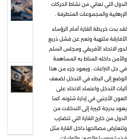
الدول التي تعاني من نشاط الحركات
بين
الإرهابية والمجموعات المتطرفة .
الهدنة
الهشة
لقد بدت خريطة القارة أمام الرؤساء
والحرب
الأفارقة ملتهبة وتعبر عن فشل ذريع
منخفضة
لدور الاتحاد الأفريقي ومجلس السلم
الوتيرة
والأمن داخله المناط به المساهمة
في حل النزاعات ، ويعود جزء من هذا
قراءة
الوضع إلى البطء في التدخل لضعف
في
اَليات التدخل واعتماد الاتحاد على
عودة
المواجهة
العون الأجنبي في إدارة شئونه. كما
المباشرة
يعود بدرجة كبيرة إلى التدخلات من
بين إيران
الدول من خارج القارة التي تتضارب
وإسرائيل
وتتعارض مصالحها داخل القارة مثل
فرنسا وروسيا والصين والولايات