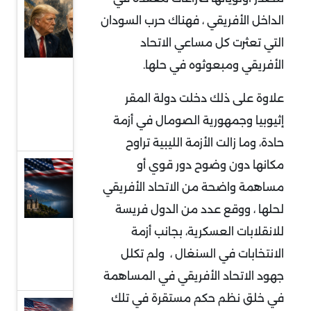
ترامب
الداخل الأفريقي ، فهناك حرب السودان
وبوتين
التي تعثرت كل مساعي الاتحاد
ووعود
الأفريقي ومبعوثوه في حلها.
وقف
الحرب
علاوة على ذلك دخلت دولة المقر
الروسية
إثيوبيا وجمهورية الصومال في أزمة
الأوكرانية
حادة، وما زالت الأزمة الليبية تراوح
مكانها دون وضوح دور قوي أو
مفاوضات
مساهمة واضحة من الاتحاد الأفريقي
سويسرا ..
لحلها ، ووقع عدد من الدول فريسة
فهم
مجريات
للانقلابات العسكرية، بجانب أزمة
الجولة
الانتخابات في السنغال ، ولم تكلل
الأولى
جهود الاتحاد الأفريقي في المساهمة
في خلق نظم حكم مستقرة في تلك
الخليج