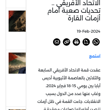
الاتحاد الأفريقي ..
التفاوض
تحديات صعبة أمام
العراق..
أزمات القارة
بين
مشروعي
19-Feb-2024
الدولة
والسلاح
استمع
دلالات
انتخاب
عقدت قمة الاتحاد الأفريقي السابعة
الحية
والثلاثين بالعاصمة الأثيوبية أديس
رئيسا
للمكتب
أبابا بين يومي 15-18 فبراير 2024،
السياسي
وغاب عنها عدد من الدول بسبب
لحماس
الانقلابات. جاءت القمة في ظل أزمات
تتصدر أولوياتها صراعات معقدة في