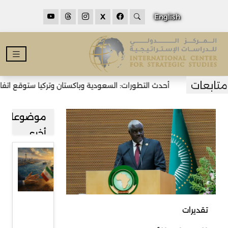
X
English
أحدث التطورات: السعودية وباكستان وتركيا ستوقع اتفاقية
موضوعات
أخرى
مضيق
هرمز بين
طهران
ومسقط
تقديرات
وآفاق