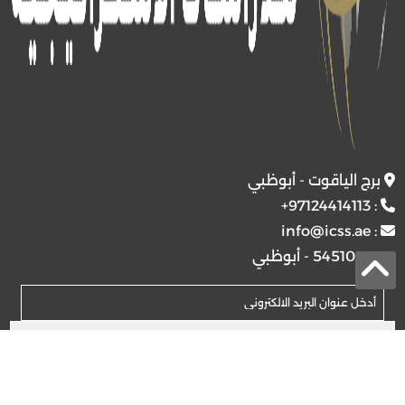
برج الياقوت - أبوظبي
+97124414113
:
info@icss.ae
:
ص.ب
54510 - أبوظبي
اشتراك
© 2026 جميع الحقوق محفوظة.