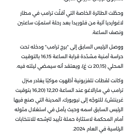
وحطّت الطائرة الخاصة التي أقلّت ترامب في مطار
لاغوارديا آتية من فلوريدا بعد رحلة استمرّت ساعتين
ونصف الساعة.
ووصل الرئيس السابق إلى "برج ترامب" ودخله تحت
حراسة أمنية مشدّدة قرابة الساعة 16,15 بالتوقيت
المحلي (20,15 ت غ)، ويعتقد أنه سيمضي ليلته فيه.
وكانت لقطات تلفزيونية أظهرت موكبًا يغادر منزل
ترامب في مارالاغو عند الساعة 12,20 (16,20 بتوقيت
غرينتش)، للتوجّه إلى نيويورك، المدينة التي صنع فيها
الرئيس السابق اسمه وحيث يأمل في استغلال مثوله
أمام المحكمة لاستثارة حملة تأييد لترشحه للانتخابات
الرئاسية في العام 2024.