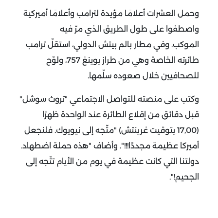
وحمل العشرات أعلامًا مؤيدة لترامب وأعلامًا أميركية
واصطفوا على طول الطريق الذي مرّ فيه
الموكب.
وفي مطار بالم بيتش الدولي، استقلّ ترامب
طائرته الخاصة وهي من طراز بوينغ 757، ولوّح
للصحافيين خلال صعوده سلّمها.
وكتب على منصته للتواصل الاجتماعي "تروث سوشل"
قبل دقائق من إقلاع الطائرة عند الواحدة ظهرًا
(17,00 بتوقيت غرينتش) "متّجه إلى نيويوك. فلنجعل
أميركا عظيمة مجددًا!!!".
وأضاف "هذه حملة اضطهاد.
دولتنا التي كانت عظيمة في يوم من الأيام تتّجه إلى
الجحيم!".