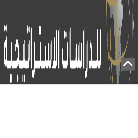
برج الياقوت - أبوظبي
+97124414113
: