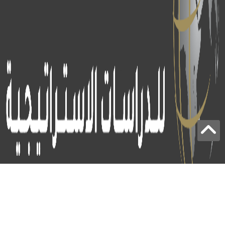
برج الياقوت - أبوظبي