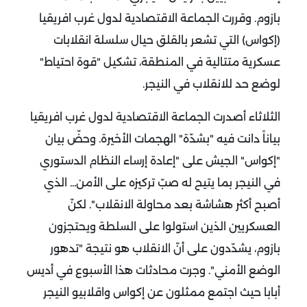
بازوم. وقررت الجماعة الاقتصادية لدول غرب افريقيا
(إكواس) التي تشعر بالقلق حيال سلسلة انقلابات
عسكرية متتالية في المنطقة، تشكيل "قوة احتياط"
لوضع حد للانقلاب في النيجر.
الثلاثاء أصدرت الجماعة الاقتصادية لدول غرب افريقيا
بياناً دانت فيه "بشدّة" الهجمات الأخيرة. وحضّ بيان
"إكواس" الجيش على "إعادة إرساء النظام الدستوري
في النيجر بما يتيح له صبّ تركيزه على الأمن... الذي
أصبح أكثر هشاشة بعد محاولة الانقلاب". لكنّ
العسكريين الذين استولوا على السلطة ويحتجزون
بازوم، يشدّدون على أنّ الانقلاب هو نتيجة "تدهور
الوضع الأمني".
وجرت محادثات هذا الأسبوع في أديس
أبابا حيث اجتمع ممثلون عن إكواس واقلابيو النيجر