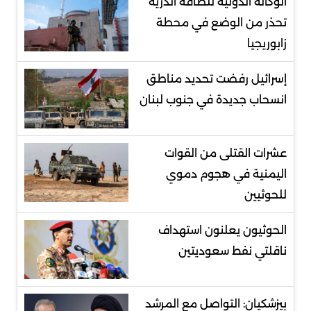
الوكالة الدولية للطاقة الذرية
تحذر من الوضع في محطة
زابوريجيا
إسرائيل رفضت تحديد مناطق
انسحاب جديدة في جنوب لبنان
عشرات القتلى من القوات
اليمنية في هجوم دموي
للحوثيين
الحوثيون يعلنون استهداف
ناقلتي نفط سعوديتين
بيزشكيان: التواصل مع المرشد