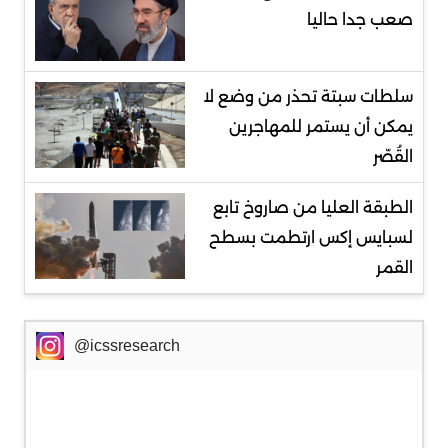
صعب جدا حاليا
سلطات سبتة تحذر من وضع لا
يمكن أن يستمر للمهاجرين
القُصّر
الطبقة العليا من صاروخ تابع
لسبايس إكس ارتطمت بسطح
القمر
@icssresearch